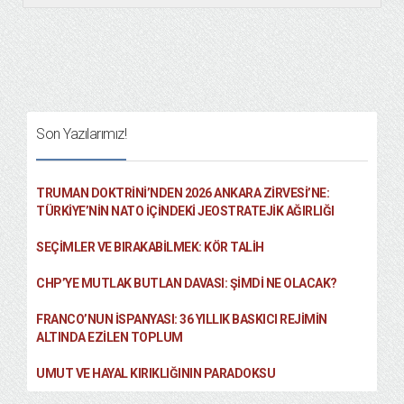
Son Yazılarımız!
TRUMAN DOKTRINI’NDEN 2026 ANKARA ZIRVESI’NE:
TÜRKIYE’NIN NATO İÇINDEKI JEOSTRATEJIK AĞIRLIĞI
SEÇIMLER VE BIRAKABILMEK: KÖR TALIH
CHP’YE MUTLAK BUTLAN DAVASI: ŞİMDİ NE OLACAK?
FRANCO’NUN İSPANYASI: 36 YILLIK BASKICI REJIMIN
ALTINDA EZILEN TOPLUM
UMUT VE HAYAL KIRIKLIĞININ PARADOKSU