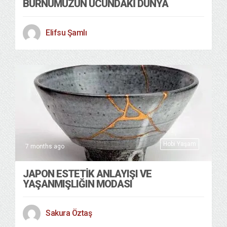
BURNUMUZUN UCUNDAKİ DÜNYA
Elifsu Şamlı
Hobi Yaşam
7 months ago
JAPON ESTETİK ANLAYIŞI VE
YAŞANMIŞLIĞIN MODASI
Sakura Öztaş