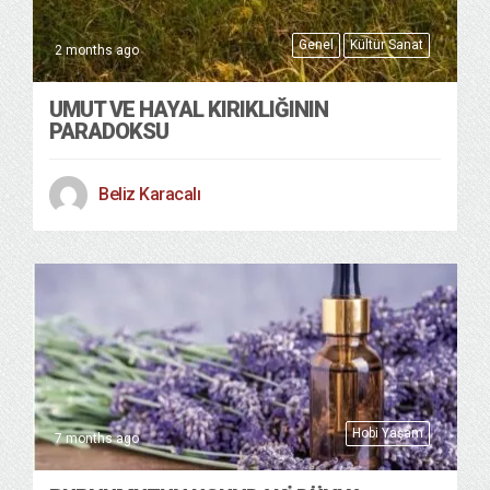
Genel
Kültür Sanat
2 months ago
UMUT VE HAYAL KIRIKLIĞININ
PARADOKSU
Beliz Karacalı
Hobi Yaşam
7 months ago