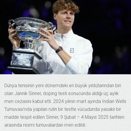
Dünya tenisinin yeni dönemdeki en büyük yıldızlarından biri
olan Jannik Sinner, doping testi sonucunda aldığı üç aylık
men cezasını kabul etti. 2024 yılının mart ayında Indian Wells
Turnuvası’nda yapılan rutin bir testte vücudunda yasaklı bir
madde tespit edilen Sinner, 9 Şubat – 4 Mayıs 2025 tarihleri
arasında resmi turnuvalardan men edildi.