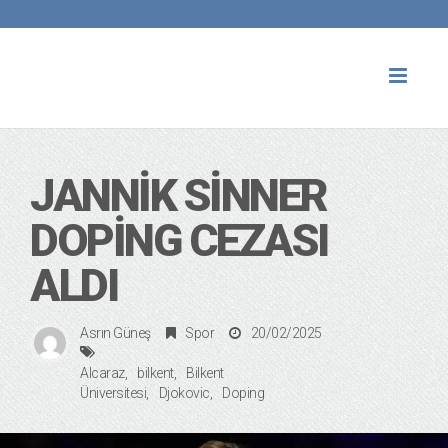
Toggl
naviga
JANNIK SINNER
DOPING CEZASI
ALDI
Asrın Güneş
Spor
20/02/2025
Alcaraz
bilkent
Bilkent
Üniversitesi
Djokovic
Doping