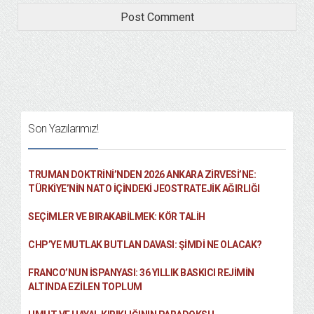
Son Yazılarımız!
TRUMAN DOKTRINI’NDEN 2026 ANKARA ZIRVESI’NE:
TÜRKIYE’NIN NATO İÇINDEKI JEOSTRATEJIK AĞIRLIĞI
SEÇIMLER VE BIRAKABILMEK: KÖR TALIH
CHP’YE MUTLAK BUTLAN DAVASI: ŞİMDİ NE OLACAK?
FRANCO’NUN İSPANYASI: 36 YILLIK BASKICI REJIMIN
ALTINDA EZILEN TOPLUM