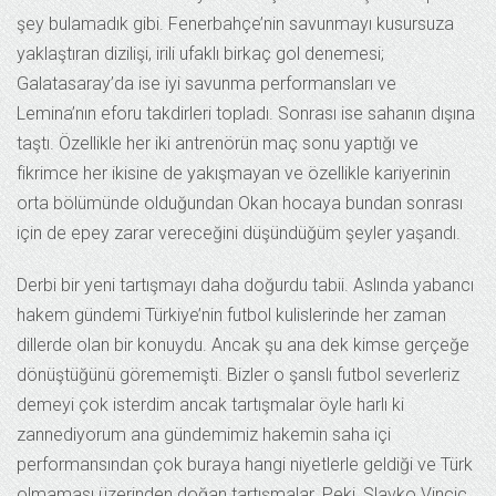
şey bulamadık gibi. Fenerbahçe’nin savunmayı kusursuza
yaklaştıran dizilişi, irili ufaklı birkaç gol denemesi;
Galatasaray’da ise iyi savunma performansları ve
Lemina’nın eforu takdirleri topladı. Sonrası ise sahanın dışına
taştı. Özellikle her iki antrenörün maç sonu yaptığı ve
fikrimce her ikisine de yakışmayan ve özellikle kariyerinin
orta bölümünde olduğundan Okan hocaya bundan sonrası
için de epey zarar vereceğini düşündüğüm şeyler yaşandı.
Derbi bir yeni tartışmayı daha doğurdu tabii. Aslında yabancı
hakem gündemi Türkiye’nin futbol kulislerinde her zaman
dillerde olan bir konuydu. Ancak şu ana dek kimse gerçeğe
dönüştüğünü görememişti. Bizler o şanslı futbol severleriz
demeyi çok isterdim ancak tartışmalar öyle harlı ki
zannediyorum ana gündemimiz hakemin saha içi
performansından çok buraya hangi niyetlerle geldiği ve Türk
olmaması üzerinden doğan tartışmalar. Peki, Slavko Vincic