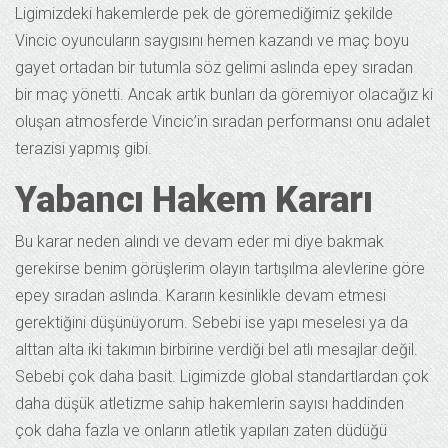
Ligimizdeki hakemlerde pek de göremediğimiz şekilde
Vincic oyuncuların saygısını hemen kazandı ve maç boyu
gayet ortadan bir tutumla söz gelimi aslında epey sıradan
bir maç yönetti. Ancak artık bunları da göremiyor olacağız ki
oluşan atmosferde Vincic’in sıradan performansı onu adalet
terazisi yapmış gibi.
Yabancı Hakem Kararı
Bu karar neden alındı ve devam eder mi diye bakmak
gerekirse benim görüşlerim olayın tartışılma alevlerine göre
epey sıradan aslında. Kararın kesinlikle devam etmesi
gerektiğini düşünüyorum. Sebebi ise yapı meselesi ya da
alttan alta iki takımın birbirine verdiği bel atlı mesajlar değil.
Sebebi çok daha basit. Ligimizde global standartlardan çok
daha düşük atletizme sahip hakemlerin sayısı haddinden
çok daha fazla ve onların atletik yapıları zaten düdüğü