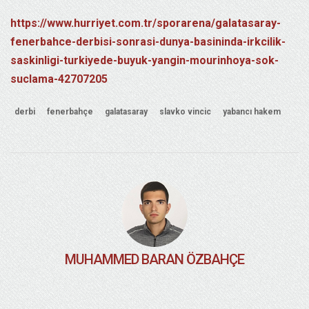
https://www.hurriyet.com.tr/sporarena/galatasaray-
fenerbahce-derbisi-sonrasi-dunya-basininda-irkcilik-
saskinligi-turkiyede-buyuk-yangin-mourinhoya-sok-
suclama-42707205
derbi
fenerbahçe
galatasaray
slavko vincic
yabancı hakem
MUHAMMED BARAN ÖZBAHÇE