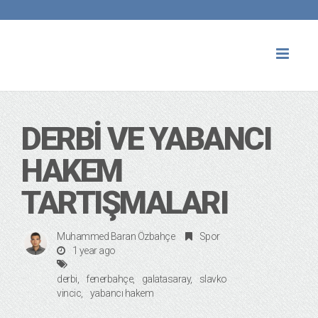
Toggl
naviga
DERBİ VE YABANCI
HAKEM
TARTIŞMALARI
Muhammed Baran Özbahçe
Spor
1 year ago
derbi
fenerbahçe
galatasaray
slavko
vincic
yabancı hakem