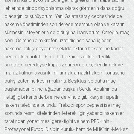
sonrasında Slavko Vincic’e getirdiği eleştirileri kaba tabirle
lehlerinde bir pozisyonlanma olarak görmenin daha doğru
olacağını düşünüyorum. Yani Galatasaray cephesinde de
hakem yönetiminden son derece memnun olan ve kararın
sürmesini isteyenlerin de olduğuna inanıyorum. Örneğin, maç
sonu Osimhen’e mikrofon uzatıldığında saha içinden
hakeme bakışı gayet net şekilde aktarıp hakemi ne kadar
beğendiklerini iletti. Fenerbahçe’nin özellikle 11 yıllık
süreçteki neredeyse kupasız süreci gerekçelendirmek ve
maruz kalınan siyasi iklimi kırmak amaçlı hakem konusuna
bakışı zaten herkesin malumu. Beşiktaş ise daha maç
başlamadan birinci ağızdan başkan Serdal Adalı’nın da
ilettiği gibi kendi derbilerine de Vincic gibi kariyeri ispatlı
hakem talebinde bulundu. Trabzonspor cephesi ise maç
sonunda resmi sitelerinden ileterek ligin yabancı hakemler
tarafından yönetilmesi gerektiğini ve hem PFDK’nin -
Profesyonel Futbol Disiplin Kurulu- hem de MHK’nin -Merkez