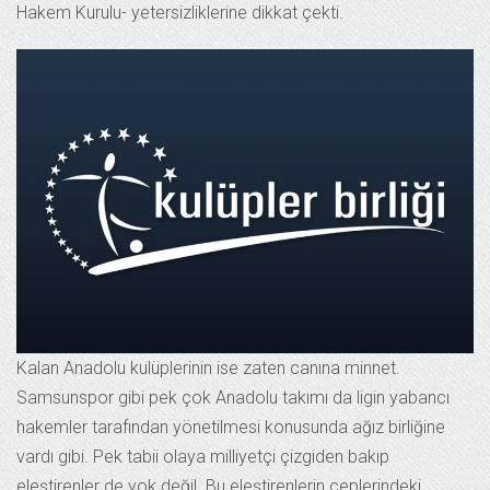
Hakem Kurulu- yetersizliklerine dikkat çekti.
Kalan Anadolu kulüplerinin ise zaten canına minnet.
Samsunspor gibi pek çok Anadolu takımı da ligin yabancı
hakemler tarafından yönetilmesi konusunda ağız birliğine
vardı gibi. Pek tabii olaya milliyetçi çizgiden bakıp
eleştirenler de yok değil. Bu eleştirenlerin ceplerindeki