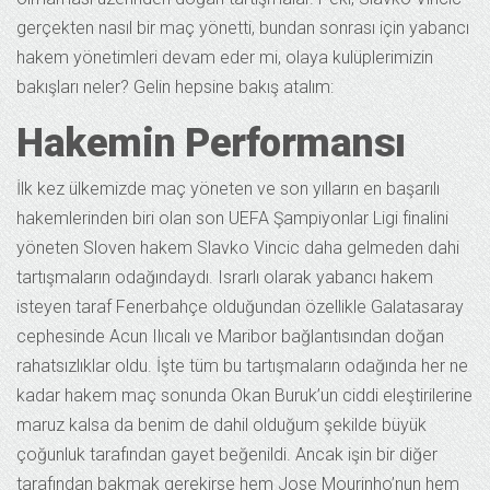
gerçekten nasıl bir maç yönetti, bundan sonrası için yabancı
hakem yönetimleri devam eder mi, olaya kulüplerimizin
bakışları neler? Gelin hepsine bakış atalım:
Hakemin Performansı
İlk kez ülkemizde maç yöneten ve son yılların en başarılı
hakemlerinden biri olan son UEFA Şampiyonlar Ligi finalini
yöneten Sloven hakem Slavko Vincic daha gelmeden dahi
tartışmaların odağındaydı. Israrlı olarak yabancı hakem
isteyen taraf Fenerbahçe olduğundan özellikle Galatasaray
cephesinde Acun Ilıcalı ve Maribor bağlantısından doğan
rahatsızlıklar oldu. İşte tüm bu tartışmaların odağında her ne
kadar hakem maç sonunda Okan Buruk’un ciddi eleştirilerine
maruz kalsa da benim de dahil olduğum şekilde büyük
çoğunluk tarafından gayet beğenildi. Ancak işin bir diğer
tarafından bakmak gerekirse hem Jose Mourinho’nun hem