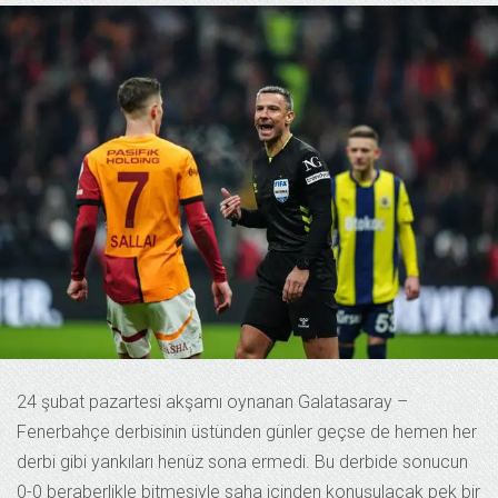
24 şubat pazartesi akşamı oynanan Galatasaray –
Fenerbahçe derbisinin üstünden günler geçse de hemen her
derbi gibi yankıları henüz sona ermedi. Bu derbide sonucun
0-0 beraberlikle bitmesiyle saha içinden konuşulacak pek bir