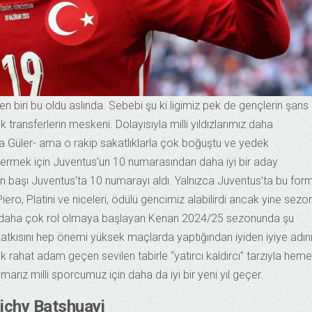
 biri bu oldu aslında. Sebebi şu ki ligimiz pek de gençlerin şans
ek transferlerin meskeni. Dolayısıyla milli yıldızlarımız daha
Arda Güler- ama o rakip sakatlıklarla çok boğuştu ve yedek
ermek için Juventus’un 10 numarasından daha iyi bir aday
 başı Juventus’ta 10 numarayı aldı. Yalnızca Juventus’ta bu for
iero, Platini ve niceleri, ödülü gencimiz alabilirdi ancak yine sezo
de daha çok rol olmaya başlayan Kenan 2024/25 sezonunda şu
tkısını hep önemi yüksek maçlarda yaptığından iyiden iyiye adın
k rahat adam geçen sevilen tabirle “yatırcı kaldırcı” tarzıyla hem
arız milli sporcumuz için daha da iyi bir yeni yıl geçer.
Michy Batshuayi