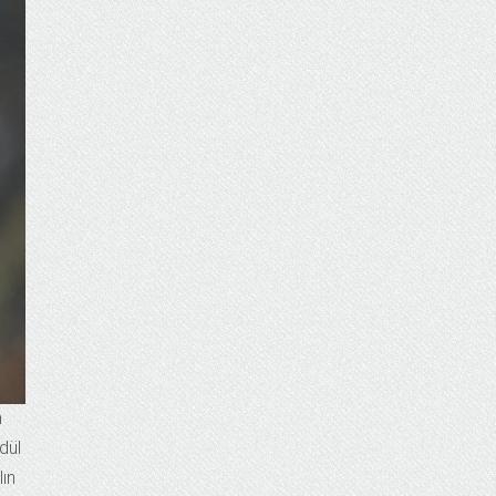
n
dül
ın