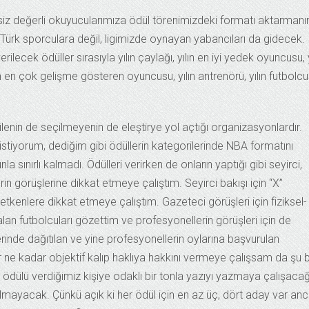
 siz değerli okuyucularımıza ödül törenimizdeki formatı aktarmanı
Türk sporculara değil, ligimizde oynayan yabancıları da gidecek.
ilecek ödüller sırasıyla yılın çaylağı, yılın en iyi yedek oyuncusu, y
lın en çok gelişme gösteren oyuncusu, yılın antrenörü, yılın futbolc
lenin de seçilmeyenin de eleştirye yol açtığı organizasyonlardır.
tiyorum, dediğim gibi ödüllerin kategorilerinde NBA formatını
sınırlı kalmadı. Ödülleri verirken de onların yaptığı gibi seyirci,
rin görüşlerine dikkat etmeye çalıştım. Seyirci bakışı için “X”
tkenlere dikkat etmeye çalıştım. Gazeteci görüşleri için fiziksel-
an futbolcuları gözettim ve profesyonellerin görüşleri için de
inde dağıtılan ve yine profesyonellerin oylarına başvurulan
 her ne kadar objektif kalıp haklıya hakkını vermeye çalışsam da şu b
 ödülü verdiğimiz kişiye odaklı bir tonla yazıyı yazmaya çalışaca
ayacak. Çünkü açık ki her ödül için en az üç, dört aday var an