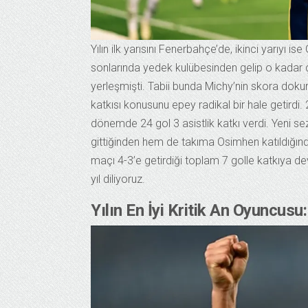
Yılın ilk yarısını Fenerbahçe’de, ikinci yarıyı
sonlarında yedek kulübesinden gelip o kadar
yerleşmişti. Tabii bunda Michy’nin skora doku
katkısı konusunu epey radikal bir hale getir
dönemde 24 gol 3 asistlik katkı verdi. Yeni s
gittiğinden hem de takıma Osimhen katıldığın
maçı 4-3’e getirdiği toplam 7 golle katkıya d
yıl diliyoruz.
Yılın En İyi Kritik An Oyuncusu