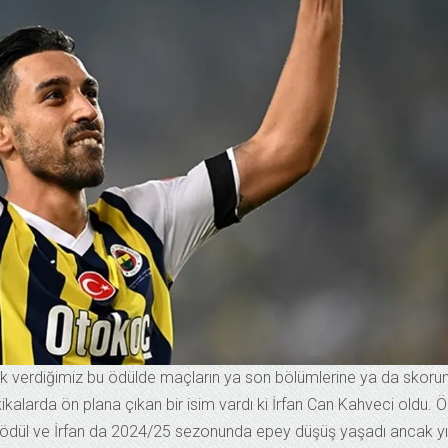
rak verdiğimiz bu ödülde maçların ya son bölümlerine ya da skoru
alarda ön plana çıkan bir isim vardı ki İrfan Can Kahveci oldu. Ö
 ödül ve İrfan da 2024/25 sezonunda epey düşüş yaşadı ancak yıl