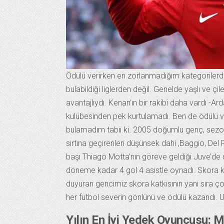
Ödülü verirken en zorlanmadığım kategorilerden
bulabildiği liglerden değil. Genelde yaşlı ve çil
avantajlıydı. Kenan’ın bir rakibi daha vardı -
kulübesinden pek kurtulamadı. Ben de ödülü v
bulamadım tabii ki. 2005 doğumlu genç, sezon
sırtına geçirenleri düşünsek dahi ,Baggio, Del P
başı Thiago Motta’nın göreve geldiği Juve’
döneme kadar 4 gol 4 asistle oynadı. Skora ka
duyuran gencimiz skora katkısının yanı sıra ço
her futbol severin gönlünü ve ödülü kazandı. Um
Yılın En İyi Yedek Oyuncusu: 