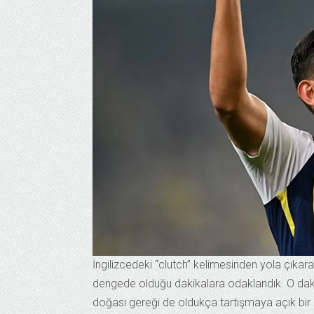
İngilizcedeki “clutch” kelimesinden yola çıka
dengede olduğu dakikalara odaklandık. O dakik
doğası gereği de oldukça tartışmaya açık bir