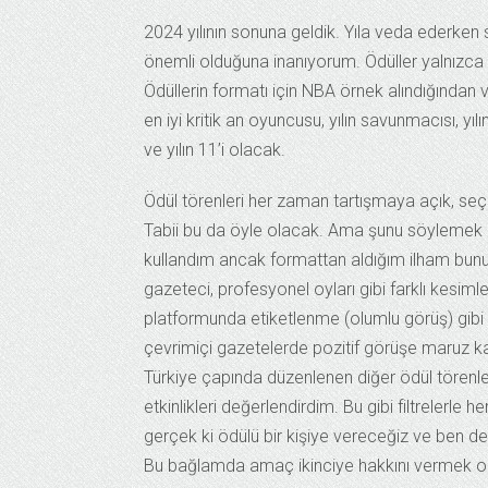
2024 yılının sonuna geldik. Yıla veda ederken
önemli olduğuna inanıyorum. Ödüller yalnızca 
Ödüllerin formatı için NBA örnek alındığından ver
en iyi kritik an oyuncusu, yılın savunmacısı, yı
ve yılın 11’i olacak.
Ödül törenleri her zaman tartışmaya açık, seçi
Tabii bu da öyle olacak. Ama şunu söylemek is
kullandım ancak formattan aldığım ilham bununla 
gazeteci, profesyonel oyları gibi farklı kesimle
platformunda etiketlenme (olumlu görüş) gibi e
çevrimiçi gazetelerde pozitif görüşe maruz kal
Türkiye çapında düzenlenen diğer ödül törenler
etkinlikleri değerlendirdim. Bu gibi filtrelerle
gerçek ki ödülü bir kişiye vereceğiz ve ben de
Bu bağlamda amaç ikinciye hakkını vermek olm