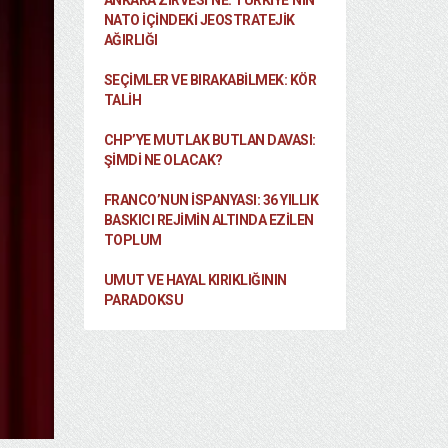
ANKARA ZIRVESI’NE: TÜRKIYE’NIN
NATO İÇINDEKI JEOSTRATEJIK
AĞIRLIĞI
SEÇIMLER VE BIRAKABILMEK: KÖR
TALIH
CHP’YE MUTLAK BUTLAN DAVASI:
ŞİMDİ NE OLACAK?
FRANCO’NUN İSPANYASI: 36 YILLIK
BASKICI REJIMIN ALTINDA EZILEN
TOPLUM
UMUT VE HAYAL KIRIKLIĞININ
PARADOKSU