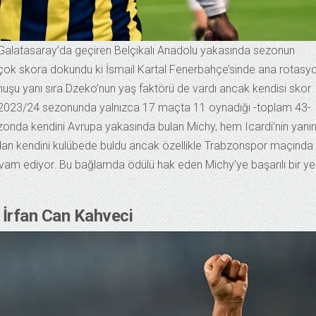
 ise Galatasaray’da geçiren Belçikalı Anadolu yakasında sezonun
 çok skora dokundu ki İsmail Kartal Fenerbahçe’sinde ana rotasy
nuşu yanı sıra Dzeko’nun yaş faktörü de vardı ancak kendisi skor
di. 2023/24 sezonunda yalnızca 17 maçta 11 oynadığı -toplam 43-
ezonda kendini Avrupa yakasında bulan Michy, hem Icardi’nin yanı
dan kendini kulübede buldu ancak özellikle Trabzonspor maçında
evam ediyor. Bu bağlamda ödülü hak eden Michy’ye başarılı bir ye
: İrfan Can Kahveci