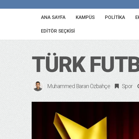
ANA SAYFA
KAMPÜS
POLITIKA
E
EDITÖR SEÇKISI
TÜRK FUTB
Muhammed Baran Özbahçe
Spor