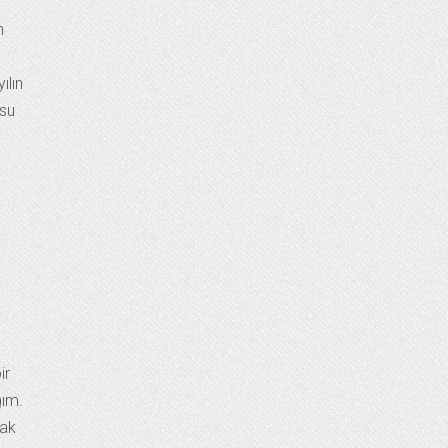
n
ılın
usu
ir
ğım.
cak