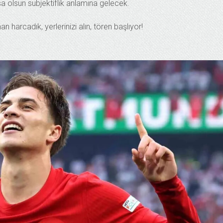
 olsun subjektiflik anlamına gelecek.
harcadık, yerlerinizi alın, tören başlıyor!