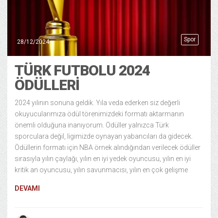
Spor
28/12/2024
TÜRK FUTBOLU 2024
ÖDÜLLERI
2024 yılının sonuna geldik. Yıla veda ederken siz değerli
okuyucularımıza ödül törenimizdeki formatı aktarmanın
önemli olduğuna inanıyorum. Ödüller yalnızca Türk
sporculara değil, ligimizde oynayan yabancıları da gidecek.
Ödüllerin formatı için NBA örnek alındığından verilecek ödüller
sırasıyla yılın çaylağı, yılın en iyi yedek oyuncusu, yılın en iyi
kritik an oyuncusu, yılın savunmacısı, yılın en çok gelişme
DEVAMI