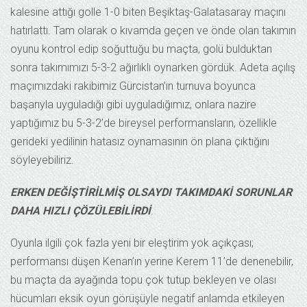
kalesine attığı golle 1-0 biten Beşiktaş-Galatasaray maçını
hatırlattı. Tam olarak o kıvamda geçen ve önde olan takımın
oyunu kontrol edip soğuttuğu bu maçta, golü bulduktan
sonra takımımızı 5-3-2 ağırlıklı oynarken gördük. Adeta açılış
maçımızdaki rakibimiz Gürcistan’ın turnuva boyunca
başarıyla uyguladığı gibi uyguladığımız, onlara nazire
yaptığımız bu 5-3-2’de bireysel performansların, özellikle
gerideki yedilinin hatasız oynamasının ön plana çıktığını
söyleyebiliriz.
ERKEN DEĞİŞTİRİLMİŞ OLSAYDI TAKIMDAKİ SORUNLAR
DAHA HIZLI ÇÖZÜLEBİLİRDİ
.
Oyunla ilgili çok fazla yeni bir eleştirim yok açıkçası;
performansı düşen Kenan’ın yerine Kerem 11’de denenebilir,
bu maçta da ayağında topu çok tutup bekleyen ve olası
hücumları eksik oyun görüşüyle negatif anlamda etkileyen