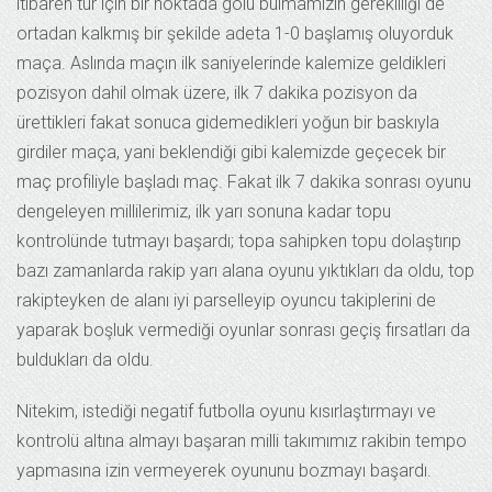
itibaren tur için bir noktada golü bulmamızın gerekliliği de
ortadan kalkmış bir şekilde adeta 1-0 başlamış oluyorduk
maça. Aslında maçın ilk saniyelerinde kalemize geldikleri
pozisyon dahil olmak üzere, ilk 7 dakika pozisyon da
ürettikleri fakat sonuca gidemedikleri yoğun bir baskıyla
girdiler maça, yani beklendiği gibi kalemizde geçecek bir
maç profiliyle başladı maç. Fakat ilk 7 dakika sonrası oyunu
dengeleyen millilerimiz, ilk yarı sonuna kadar topu
kontrolünde tutmayı başardı; topa sahipken topu dolaştırıp
bazı zamanlarda rakip yarı alana oyunu yıktıkları da oldu, top
rakipteyken de alanı iyi parselleyip oyuncu takiplerini de
yaparak boşluk vermediği oyunlar sonrası geçiş fırsatları da
buldukları da oldu.
Nitekim, istediği negatif futbolla oyunu kısırlaştırmayı ve
kontrolü altına almayı başaran milli takımımız rakibin tempo
yapmasına izin vermeyerek oyununu bozmayı başardı.