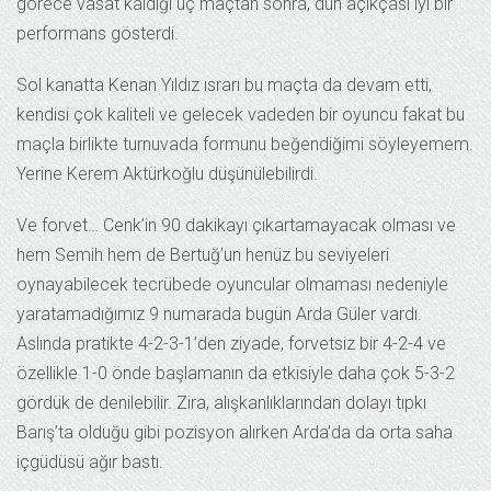
görece vasat kaldığı üç maçtan sonra, dün açıkçası iyi bir
performans gösterdi.
Sol kanatta Kenan Yıldız ısrarı bu maçta da devam etti,
kendisi çok kaliteli ve gelecek vadeden bir oyuncu fakat bu
maçla birlikte turnuvada formunu beğendiğimi söyleyemem.
Yerine Kerem Aktürkoğlu düşünülebilirdi.
Ve forvet… Cenk’in 90 dakikayı çıkartamayacak olması ve
hem Semih hem de Bertuğ’un henüz bu seviyeleri
oynayabilecek tecrübede oyuncular olmaması nedeniyle
yaratamadığımız 9 numarada bugün Arda Güler vardı.
Aslında pratikte 4-2-3-1’den ziyade, forvetsiz bir 4-2-4 ve
özellikle 1-0 önde başlamanın da etkisiyle daha çok 5-3-2
gördük de denilebilir. Zira, alışkanlıklarından dolayı tıpkı
Barış’ta olduğu gibi pozisyon alırken Arda’da da orta saha
içgüdüsü ağır bastı.