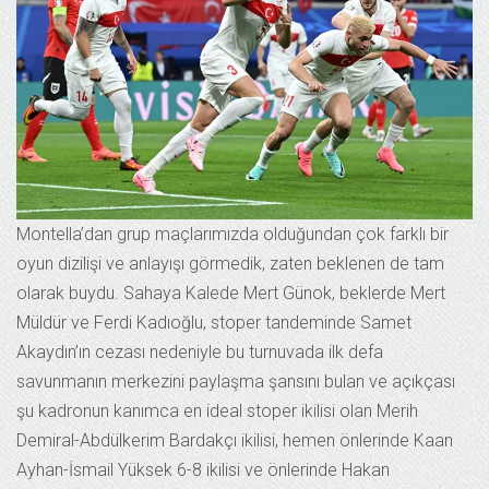
Montella’dan grup maçlarımızda olduğundan çok farklı bir
oyun dizilişi ve anlayışı görmedik, zaten beklenen de tam
olarak buydu. Sahaya Kalede Mert Günok, beklerde Mert
Müldür ve Ferdi Kadıoğlu, stoper tandeminde Samet
Akaydın’ın cezası nedeniyle bu turnuvada ilk defa
savunmanın merkezini paylaşma şansını bulan ve açıkçası
şu kadronun kanımca en ideal stoper ikilisi olan Merih
Demiral-Abdülkerim Bardakçı ikilisi, hemen önlerinde Kaan
Ayhan-İsmail Yüksek 6-8 ikilisi ve önlerinde Hakan