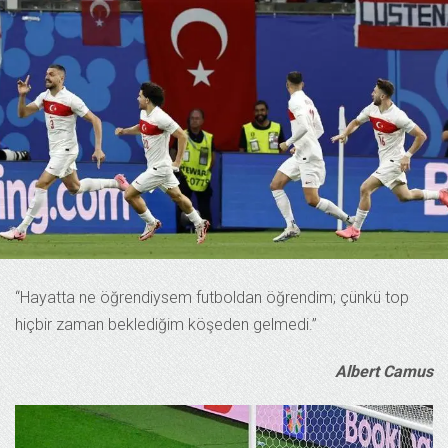
“Hayatta ne öğrendiysem futboldan öğrendim; çünkü top
hiçbir zaman beklediğim köşeden gelmedi.”
Albert Camus