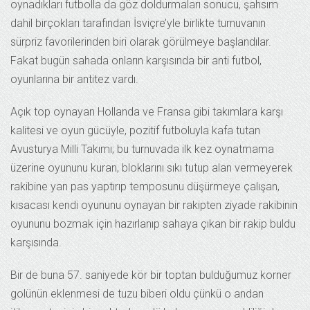
oynadıkları futbolla da göz doldurmaları sonucu, şahsım
dahil birçokları tarafından İsviçre’yle birlikte turnuvanın
sürpriz favorilerinden biri olarak görülmeye başlandılar.
Fakat bugün sahada onların karşısında bir anti futbol,
oyunlarına bir antitez vardı.
Açık top oynayan Hollanda ve Fransa gibi takımlara karşı
kalitesi ve oyun gücüyle, pozitif futboluyla kafa tutan
Avusturya Milli Takımı; bu turnuvada ilk kez oynatmama
üzerine oyununu kuran, bloklarını sıkı tutup alan vermeyerek
rakibine yan pas yaptırıp temposunu düşürmeye çalışan,
kısacası kendi oyununu oynayan bir rakipten ziyade rakibinin
oyununu bozmak için hazırlanıp sahaya çıkan bir rakip buldu
karşısında.
Bir de buna 57. saniyede kör bir toptan bulduğumuz korner
golünün eklenmesi de tuzu biberi oldu çünkü o andan