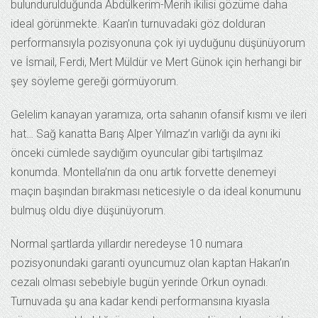
bulundurulduğunda Abdülkerim-Merih ikilisi gözüme daha
ideal görünmekte. Kaan’ın turnuvadaki göz dolduran
performansıyla pozisyonuna çok iyi uyduğunu düşünüyorum
ve İsmail, Ferdi, Mert Müldür ve Mert Günok için herhangi bir
şey söyleme gereği görmüyorum.
Gelelim kanayan yaramıza, orta sahanın ofansif kısmı ve ileri
hat… Sağ kanatta Barış Alper Yılmaz’ın varlığı da aynı iki
önceki cümlede saydığım oyuncular gibi tartışılmaz
konumda. Montella’nın da onu artık forvette denemeyi
maçın başından bırakması neticesiyle o da ideal konumunu
bulmuş oldu diye düşünüyorum.
Normal şartlarda yıllardır neredeyse 10 numara
pozisyonundaki garanti oyuncumuz olan kaptan Hakan’ın
cezalı olması sebebiyle bugün yerinde Orkun oynadı.
Turnuvada şu ana kadar kendi performansına kıyasla