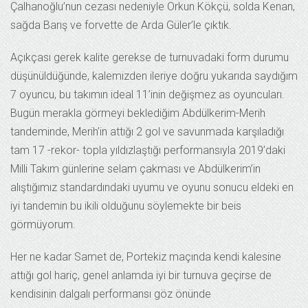
Çalhanoğlu’nun cezası nedeniyle Orkun Kökçü, solda Kenan,
sağda Barış ve forvette de Arda Güler’le çıktık.
Açıkçası gerek kalite gerekse de turnuvadaki form durumu
düşünüldüğünde, kalemizden ileriye doğru yukarıda saydığım
7 oyuncu, bu takımın ideal 11’inin değişmez as oyuncuları.
Bugün merakla görmeyi beklediğim Abdülkerim-Merih
tandeminde, Merih’in attığı 2 gol ve savunmada karşıladığı
tam 17 -rekor- topla yıldızlaştığı performansıyla 2019’daki
Milli Takım günlerine selam çakması ve Abdülkerim’in
alıştığımız standardındaki uyumu ve oyunu sonucu eldeki en
iyi tandemin bu ikili olduğunu söylemekte bir beis
görmüyorum.
Her ne kadar Samet de, Portekiz maçında kendi kalesine
attığı gol hariç, genel anlamda iyi bir turnuva geçirse de
kendisinin dalgalı performansı göz önünde