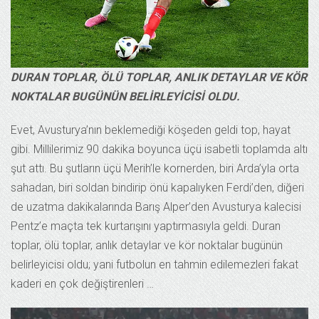
DURAN TOPLAR, ÖLÜ TOPLAR, ANLIK DETAYLAR VE KÖR
NOKTALAR BUGÜNÜN BELİRLEYİCİSİ OLDU.
Evet, Avusturya’nın beklemediği köşeden geldi top, hayat
gibi. Millilerimiz 90 dakika boyunca üçü isabetli toplamda altı
şut attı. Bu şutların üçü Merih’le kornerden, biri Arda’yla orta
sahadan, biri soldan bindirip önü kapalıyken Ferdi’den, diğeri
de uzatma dakikalarında Barış Alper’den Avusturya kalecisi
Pentz’e maçta tek kurtarışını yaptırmasıyla geldi. Duran
toplar, ölü toplar, anlık detaylar ve kör noktalar bugünün
belirleyicisi oldu; yani futbolun en tahmin edilemezleri fakat
kaderi en çok değiştirenleri …