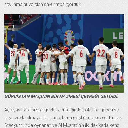
savunmalar ve alan savunması gördük.
GÜRCİSTAN MAÇININ BİR NAZİRESİ ÇEYREĞİ GETİRDİ.
Açıkçası tarafsız bir gözle izlenildiğinde çok kısır geçen ve
seyir zevki olmayan bu maç, bana geçtiğimiz sezon Tüpraş
Stadyumu’nda oynanan ve Al Musrati’nin ilk dakikada kendi