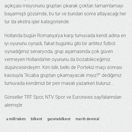
açıkçası misyonunu gruptan çıkarak çoktan tamamlamayı
başarmıştı gözümde, bu tur ve bundan sonra atlayacağı her
tur da ekstra işler kategorisinde.
Hollanda bugün Romanya’ya karşı turnuvada kendi adına en
iyi oyununu oynadı, fakat bugünkü gibi bir antitez futbol
oynadığımız senaryoda, grup aşamasında çok güven
vermeyen Hollanda’nın oyununu da bozabileceğimiz
düşüncesindeyim. Kim bilir, belki de Portekiz maçı sonrası
kaosuyla “Acaba gruptan çıkamayacak mıyız?” dediğimiz
turnuvada kendimizi bir peri masalı yazarken buluruz…
Görseller TRT Spor, NTV Spor ve Euronews sayfalarından
alınmıştır.
a milli takım
bilkent
gazetebilkent
merih demiral