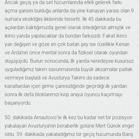
Ancak geçiş ya da set hücumlarında etkili gelerek farkı
açma şansını bulduğu anlarda da yine kanayan yarası olan 9
numara eksikliğini iliklerinde hissetti. İlk 45 dakikada bu
açılardan baktığımızda genel olarak istediğimizi almıştık ve
ikinci yarıda yapılacaklar da bundan farksızdı. Fakat ikinci
yarı değişen ve göze en çok batan şey ise özellikle Kenan
ve Arda’nın önce mental sonra da fiziksel olarak oyundan
düşüşüydü. Bunun sonucunda, ilk yarıda neredeyse kusursuz
uyguladığımız takım savunmasında büyük aksamalar patlak
vermeye başladı ve Avusturya Takımı da sadece
kanatlardan içeri girme çaresizliğinde geçirdiği ilk yarıdan
sonra ilk defa bloklarımızı kırıp araya oyuncu kaçırmayı
başarıyordu.
50. dakikada Arnautovic’le ilk kez bu kadar net bir pozisyon
yakalayan Avusturya’nın beraberlik golüne Mert Günok engel
oldu. 59. dakikada yakaladığımız bir geçiş hücumunda Barış