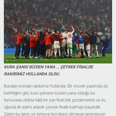
KURA ŞANSI BİZDEN YANA … ÇEYREK FİNALDE
RAKİBİMİZ HOLLANDA OLDU.
Bundan sonraki rakibimiz Hollanda. Bir önceki yazımda da
belirttiğim gibi, kura şansının bizden yana olduğu bu
turnuvada ufukta hâlâ bir yarı final bile gözükmekte ve bu
uğurda ilk adımı atarak çeyrek finale kalmayı başardık.
Zaten bu genç ve turnuva tecrübesi olmayan jenerasyon