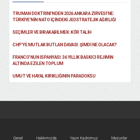
TRUMAN DOKTRINI’NDEN 2026 ANKARA ZIRVESI’NE:
TÜRKIYE’NIN NATO İÇINDEKI JEOSTRATEJIK AĞIRLIĞI
SEÇIMLER VE BIRAKABILMEK: KÖR TALIH
CHP’YE MUTLAK BUTLAN DAVASI: ŞİMDİ NE OLACAK?
FRANCO’NUN İSPANYASI: 36 YILLIK BASKICI REJIMIN
ALTINDA EZILEN TOPLUM
UMUT VE HAYAL KIRIKLIĞININ PARADOKSU
Genel
Hakkımızda
Yayın Kadromuz
Mezunlar