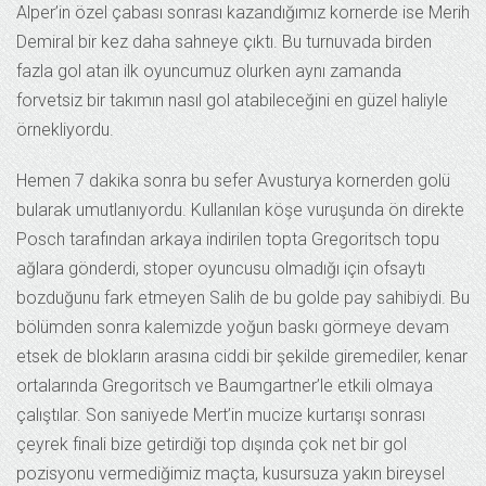
Alper’in özel çabası sonrası kazandığımız kornerde ise Merih
Demiral bir kez daha sahneye çıktı. Bu turnuvada birden
fazla gol atan ilk oyuncumuz olurken aynı zamanda
forvetsiz bir takımın nasıl gol atabileceğini en güzel haliyle
örnekliyordu.
Hemen 7 dakika sonra bu sefer Avusturya kornerden golü
bularak umutlanıyordu. Kullanılan köşe vuruşunda ön direkte
Posch tarafından arkaya indirilen topta Gregoritsch topu
ağlara gönderdi, stoper oyuncusu olmadığı için ofsaytı
bozduğunu fark etmeyen Salih de bu golde pay sahibiydi. Bu
bölümden sonra kalemizde yoğun baskı görmeye devam
etsek de blokların arasına ciddi bir şekilde giremediler, kenar
ortalarında Gregoritsch ve Baumgartner’le etkili olmaya
çalıştılar. Son saniyede Mert’in mucize kurtarışı sonrası
çeyrek finali bize getirdiği top dışında çok net bir gol
pozisyonu vermediğimiz maçta, kusursuza yakın bireysel