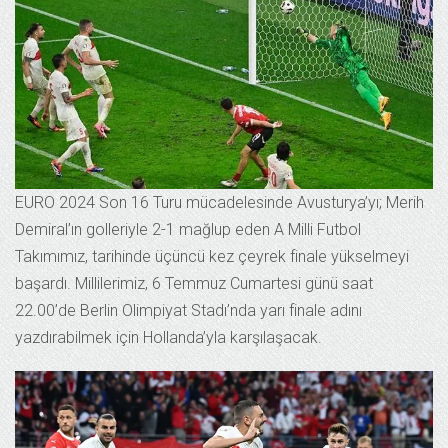
EURO 2024 Son 16 Turu mücadelesinde Avusturya’yı; Merih
Demiral’ın golleriyle 2-1 mağlup eden A Milli Futbol
Takımımız, tarihinde üçüncü kez çeyrek finale yükselmeyi
başardı. Millilerimiz, 6 Temmuz Cumartesi günü saat
22.00’de Berlin Olimpiyat Stadı’nda yarı finale adını
yazdırabilmek için Hollanda’yla karşılaşacak.