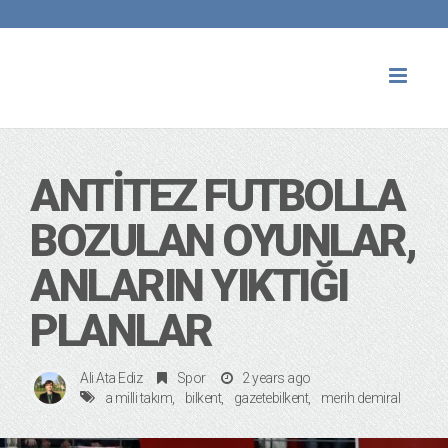
Toggl
naviga
ANTITEZ FUTBOLLA
BOZULAN OYUNLAR,
ANLARIN YIKTIĞI
PLANLAR
Ali Ata Ediz
Spor
2 years ago
a milli takım
bilkent
gazetebilkent
merih demiral