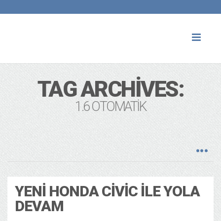
Toggl
naviga
TAG ARCHIVES:
1.6 OTOMATIK
YENI HONDA CIVIC ILE YOLA
DEVAM