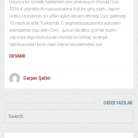
Uzunca bir süredir beklenilen yeni jenerasyon Honda Civic
2016 4.çeyrekte Avrupa pazarına hızlı bir giriş yaptı. Japon
üretici Honda’nın on yılları aşkın devam ettirdiği Civic geleneği
10.nesili ile artık Türkiye’de. C segmenti pazarında yükselen
standartları baz alan Civic, -şunun da altını çizmek lazım-
Japonya dışında bulunan Honda’nın birkaç stratejik
fabrikasından birisi olan Gebze tesislerindeki seri
DEVAMI
Sarper Şahin
DİĞER YAZILAR