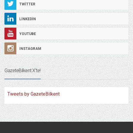
TWITTER
LINKEDIN
YOUTUBE
INSTAGRAM
GazeteBilkent X’te!
Tweets by GazeteBilkent