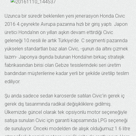
Uzunca bir süredir beklenilen yeni jenerasyon Honda Civic
2016 4.çeyrekte Avrupa pazarına hızlı bir giriş yaptı. Japon
üretici Honda’nın on yılları aşkın devam ettirdiği Civic
geleneği 10.nesili ile artık Türkiye’de. C segmenti pazarında
yükselen standartları baz alan Civic, -şunun da altını çizmek
lazım- Japonya dışında bulunan Honda’nın birkaç stratejik
fabrikasından birisi olan Gebze tesislerindeki seri üretim
bandından müşterilerine kadar yerli bir şekilde üretilip teslim
ediliyor.
Şu anda sadece sedan karoserde satılan Civic’in gerek iç
gerek dış tasarımında radikal değişikliklere gidilmiş.
Ülkemizde güncel olarak tek opsiyonlu motor seçeneğiyle
satışa sunulan Civic için garanti kapsamında LPG seçeneği
de sunuluyor. Önceki modelden de alışık olduğumuz 1.6 litre