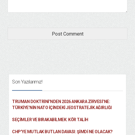
Son Yazılarımız!
TRUMAN DOKTRINI’NDEN 2026 ANKARA ZIRVESI’NE:
TÜRKIYE’NIN NATO İÇINDEKI JEOSTRATEJIK AĞIRLIĞI
SEÇIMLER VE BIRAKABILMEK: KÖR TALIH
CHP’YE MUTLAK BUTLAN DAVASI: ŞİMDİ NE OLACAK?