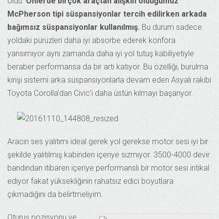
oldu.
Önlerde birçok araçtan alışkın olduğumuz
McPherson tipi süspansiyonlar tercih edilirken arkada
bağımsız süspansiyonlar kullanılmış.
Bu durum sadece
yoldaki pürüzleri daha iyi absorbe ederek konfora
yansımıyor aynı zamanda daha iyi yol tutuş kabiliyetiyle
beraber performansa da bir artı katıyor. Bu özelliği, burulma
kirişi sistemi arka süspansiyonlarla devam eden Asyalı rakibi
Toyota Corolla’dan Civic’i daha üstün kılmayı başarıyor.
Aracın ses yalıtımı ideal gerek yol gerekse motor sesi iyi bir
şekilde yalıtılmış kabinden içeriye sızmıyor. 3500-4000 devir
bandından itibaren içeriye performanslı bir motor sesi intikal
ediyor fakat yüksekliğinin rahatsız edici boyutlara
çıkmadığını da belirtmeliyim.
Oturuş pozisyonu ve