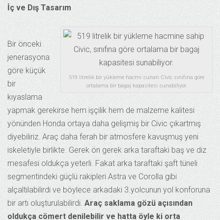
İç ve Dış Tasarım
Bir önceki
jenerasyona
göre küçük
519 litrelik bir yükleme hacmi sunan Civic sınıfına göre
bir
ortalama bir bagaj kapasitesi sunabiliyor.
kıyaslama
yapmak gerekirse hem işçilik hem de malzeme kalitesi
yönünden Honda ortaya daha gelişmiş bir Civic çıkartmış
diyebiliriz. Araç daha ferah bir atmosfere kavuşmuş yeni
iskeletiyle birlikte. Gerek ön gerek arka taraftaki baş ve diz
mesafesi oldukça yeterli. Fakat arka taraftaki şaft tüneli
segmentindeki güçlü rakipleri Astra ve Corolla gibi
alçaltılabilirdi ve böylece arkadaki 3.yolcunun yol konforuna
bir artı oluşturulabilirdi.
Araç saklama gözü açısından
oldukça cömert denilebilir ve hatta öyle ki orta