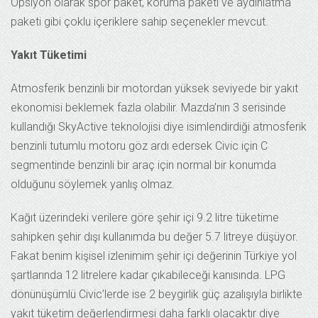
Opsiyon olarak spor paket, koruma paketi ve aydınlatma
paketi gibi çoklu içeriklere sahip seçenekler mevcut.
Yakıt Tüketimi
Atmosferik benzinli bir motordan yüksek seviyede bir yakıt
ekonomisi beklemek fazla olabilir. Mazda’nın 3 serisinde
kullandığı SkyActive teknolojisi diye isimlendirdiği atmosferik
benzinli tutumlu motoru göz ardı edersek Civic için C
segmentinde benzinli bir araç için normal bir konumda
olduğunu söylemek yanlış olmaz.
Kağıt üzerindeki verilere göre şehir içi 9.2 litre tüketime
sahipken şehir dışı kullanımda bu değer 5.7 litreye düşüyor.
Fakat benim kişisel izlenimim şehir içi değerinin Türkiye yol
şartlarında 12 litrelere kadar çıkabileceği kanısında. LPG
dönünüşümlü Civic’lerde ise 2 beygirlik güç azalışıyla birlikte
yakıt tüketim değerlendirmesi daha farklı olacaktır diye