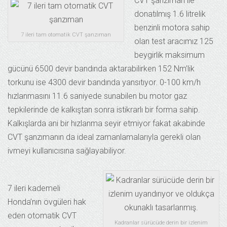
CVT şanzıman ile
donatılmış 1.6 litrelik
benzinli motora sahip
7 ileri tam otomatik CVT şanzıman
olan test aracımız 125
beygirlik maksimum
gücünü 6500 devir bandında aktarabilirken 152 Nm’lik
torkunu ise 4300 devir bandında yansıtıyor. 0-100 km/h
hızlanmasını 11.6 saniyede sunabilen bu motor gaz
tepkilerinde de kalkıştan sonra istikrarlı bir forma sahip.
Kalkışlarda ani bir hızlanma seyir etmiyor fakat akabinde
CVT şanzımanın da ideal zamanlamalarıyla gerekli olan
ivmeyi kullanıcısına sağlayabiliyor.
7 ileri kademeli
Honda’nın övgüleri hak
eden otomatik CVT
Kadranlar sürücüde derin bir izlenim