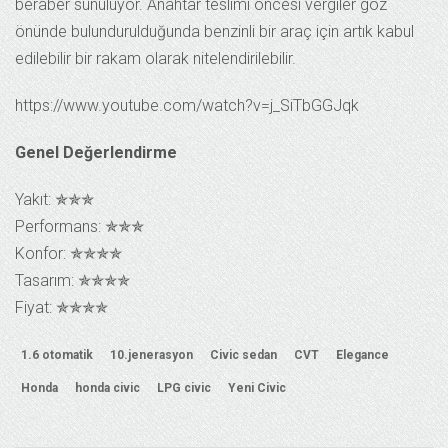
beraber sunuluyor. Anahtar teslimi öncesi vergiler göz
önünde bulundurulduğunda benzinli bir araç için artık kabul
edilebilir bir rakam olarak nitelendirilebilir.
https://www.youtube.com/watch?v=j_SiTbGGJqk
Genel Değerlendirme
Yakıt: ✯✯✯
Performans: ✯✯✯
Konfor: ✯✯✯✯
Tasarım: ✯✯✯✯
Fiyat: ✯✯✯✯
1.6 otomatik
10.jenerasyon
Civic sedan
CVT
Elegance
Honda
honda civic
LPG civic
Yeni Civic