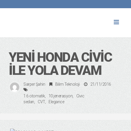
Toggl
naviga
YENI HONDA CIVIC
ILE YOLA DEVAM
Sarper Şahin
Bilim Teknoloji
21/11/2016
1.6 otomatik
10.jenerasyon
Civic
sedan
CVT
Elegance