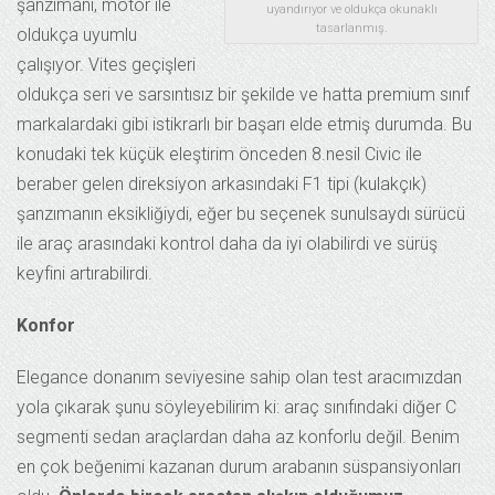
şanzımanı, motor ile
uyandırıyor ve oldukça okunaklı
tasarlanmış.
oldukça uyumlu
çalışıyor. Vites geçişleri
oldukça seri ve sarsıntısız bir şekilde ve hatta premium sınıf
markalardaki gibi istikrarlı bir başarı elde etmiş durumda. Bu
konudaki tek küçük eleştirim önceden 8.nesil Civic ile
beraber gelen direksiyon arkasındaki F1 tipi (kulakçık)
şanzımanın eksikliğiydi, eğer bu seçenek sunulsaydı sürücü
ile araç arasındaki kontrol daha da iyi olabilirdi ve sürüş
keyfini artırabilirdi.
Konfor
Elegance donanım seviyesine sahip olan test aracımızdan
yola çıkarak şunu söyleyebilirim ki: araç sınıfındaki diğer C
segmenti sedan araçlardan daha az konforlu değil. Benim
en çok beğenimi kazanan durum arabanın süspansiyonları