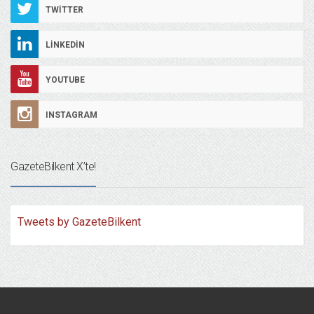
TWITTER
LINKEDIN
YOUTUBE
INSTAGRAM
GazeteBilkent X’te!
Tweets by GazeteBilkent