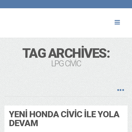
Toggl
naviga
TAG ARCHIVES:
LPG CIVIC
YENI HONDA CIVIC ILE YOLA
DEVAM