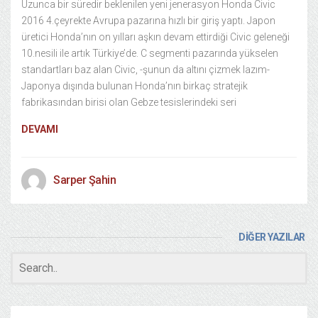
Uzunca bir süredir beklenilen yeni jenerasyon Honda Civic
2016 4.çeyrekte Avrupa pazarına hızlı bir giriş yaptı. Japon
üretici Honda’nın on yılları aşkın devam ettirdiği Civic geleneği
10.nesili ile artık Türkiye’de. C segmenti pazarında yükselen
standartları baz alan Civic, -şunun da altını çizmek lazım-
Japonya dışında bulunan Honda’nın birkaç stratejik
fabrikasından birisi olan Gebze tesislerindeki seri
DEVAMI
Sarper Şahin
DİĞER YAZILAR