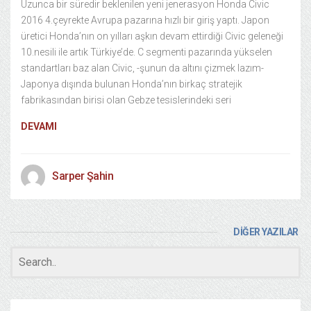
Uzunca bir süredir beklenilen yeni jenerasyon Honda Civic
2016 4.çeyrekte Avrupa pazarına hızlı bir giriş yaptı. Japon
üretici Honda’nın on yılları aşkın devam ettirdiği Civic geleneği
10.nesili ile artık Türkiye’de. C segmenti pazarında yükselen
standartları baz alan Civic, -şunun da altını çizmek lazım-
Japonya dışında bulunan Honda’nın birkaç stratejik
fabrikasından birisi olan Gebze tesislerindeki seri
DEVAMI
Sarper Şahin
DİĞER YAZILAR