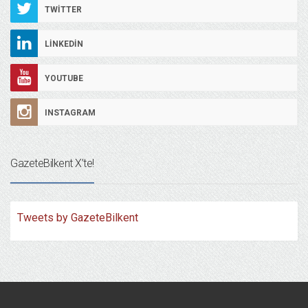
TWITTER
LINKEDIN
YOUTUBE
INSTAGRAM
GazeteBilkent X’te!
Tweets by GazeteBilkent