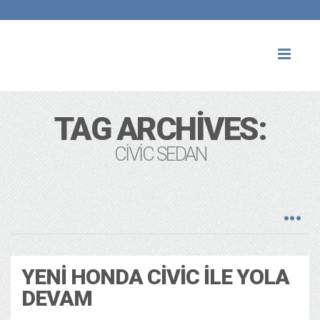
Toggl
naviga
TAG ARCHIVES:
CIVIC SEDAN
YENI HONDA CIVIC ILE YOLA
DEVAM