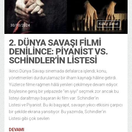
Kültür Sanat
30/10/2024
2. DÜNYA SAVAŞI FİLMİ
DENİLİNCE: PİYANİST VS.
SCHİNDLER’İN LİSTESİ
İkinci Dünya Savaşı sinemada defalarca işlendi; konu,
yönetmenleri durdurulamaz bir ilham kaynağı hâline getirdi.
Yüzlerce filme rağmen hâlâ yenileri çekilmeye devam ediyor.
Böylesine geniş bir yelpazede “en iyiyi” seçmek zor ancak bu
listeyi daraltmayı başaran iki film var: Schindler’in
Listesi ve Piyanist. Bu iki başyapıt, savaşın yıkıcı etkisini çarpıcı
bir şekilde ekrana yansıtıyor. Bu yazımda, Schindler’in
Listesi gibi çok sevilen
DEVAMI