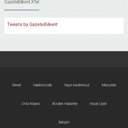
GazeteBilkent X’te!
Tweets by GazeteBilkent
Genel
Hakkımızda
Yayın Kadromuz
Mezunlar
Ünlü Köşesi
Bizden Haberler
Yasal Uyarı
İletişim