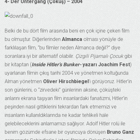
4- Der Untergang (Çöküş) – 2004
Belki de bu dört film arasında beni en çok içine çeken film
bu olmuştur. Diğerlerinden
Almanca
olması yönüyle de
farklılaşan film, “bu filmler neden Almanca değil?” diye
soranlara iyi bir alternatif olabilir.
Çizgili Pijamalı Çocuk
gibi
bir kitaptan (
Inside Hitler’s Bunker-
yazarı Joachim Fest
)
uyarlanan filmin çıkış tarihi 2004 ve yönetmen koltuğunda
Alman yönetmen
Oliver Hirschbiegel
’i görüyoruz. Hitler’in
son günlerini, o “zirvedeki” günlerinin aksine, çöküşteki
anlarını ekrana taşıyan film insanlardaki fanatizmi, Hitler’in
peşinden nasıl gittiklerini tekrardan fark etmemizi ve
insanların kullanıldıklarında ne kadar tehlikeli hale
gelebileceklerini anlamamızı sağlıyor. Adolf Hitler rolü ile
benim gözümde efsane bir oyuncuya dönüşen
Bruno Ganz