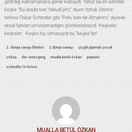
getirdiği kahramanlara gerek kalsaydı. Yahut da en azından
keşke “Bu arada ben Yahudi’yim,” diyen Itzhak Stern’e
herkes Oskar Schindler gibi “Peki, ben de Alman’ım,” diyerek
ırksal farkları umursamadığını gösterebilseydi. Keşkeler,
keşkeler… Keşke hiç olmasaydı bu “keşke”ler!
2. dünya savaşı filmleri
2.dünya savaşı
çizgili pijamalı çocuk
çöküş
der untergang
mualla betül özkan
piyanist
schindler'in listesi
MUALLA BETÜL ÖZKAN