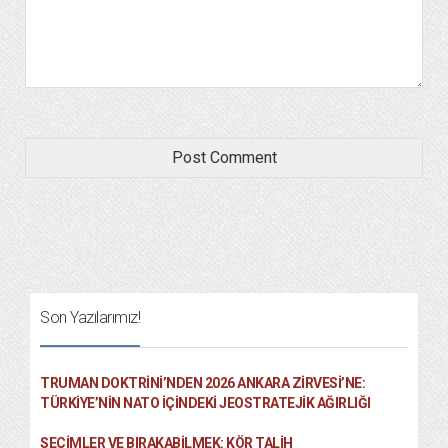
Son Yazılarımız!
TRUMAN DOKTRINI’NDEN 2026 ANKARA ZIRVESI’NE:
TÜRKIYE’NIN NATO İÇINDEKI JEOSTRATEJIK AĞIRLIĞI
SEÇIMLER VE BIRAKABILMEK: KÖR TALIH