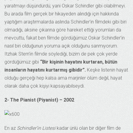
yaratmayı düşündürdü; yani Oskar Schindler gibi olabilmeyi.
Bu arada film gerçek bir hikayeden alındığı için hakkında
yaptığım araştırmalarda aslında Schindler’in filmdeki gibi biri
olmadığı, aksine çıkarına göre hareket ettiği yorumları da
mevcuttu, fakat ben filmde gördüğümüz Oskar Schindler’in
nasıl biri olduğunun yoruma açık olduğunu sanmıyorum.
Itzhak Stern’in filmde söylediği, bizim de pek çok yerde
gördüğümüz gibi
“Bir kişinin hayatını kurtaran, bütün
insanların hayatını kurtarmış gibidir”.
Keşke listenin hayat
olduğu gerçeği hep kalsa ama marjinler ölüm değil, hayat
olarak daha çok kişiyi kapsayabilseydi.
2- The Pianist (Piyanist) – 2002
En az
Schindler’in Listesi
kadar ünlü olan bir diğer film de