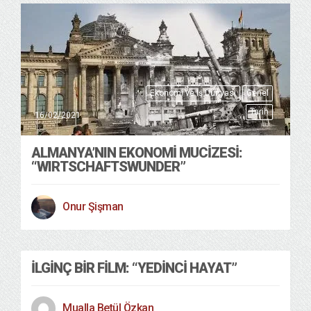
Ekonomi ve Iş Dünyası
Genel
Tarih
16/02/2021
ALMANYA’NIN EKONOMİ MUCİZESİ:
“WIRTSCHAFTSWUNDER”
Onur Şişman
İLGINÇ BIR FILM: “YEDINCI HAYAT”
Mualla Betül Özkan