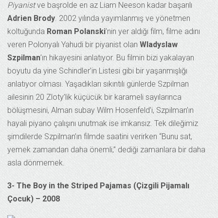
Piyanist
ve başrolde en az Liam Neeson kadar başarılı
Adrien Brody
. 2002 yılında yayımlanmış ve yönetmen
koltuğunda
Roman Polanski
’nin yer aldığı film, filme adını
veren Polonyalı Yahudi bir piyanist olan
Wladyslaw
Szpilman
’ın hikayesini anlatıyor. Bu filmin bizi yakalayan
boyutu da yine Schindler’in Listesi gibi bir yaşanmışlığı
anlatıyor olması. Yaşadıkları sıkıntılı günlerde Szpilman
ailesinin 20 Zloty’lik küçücük bir karameli sayılarınca
bölüşmesini, Alman subay Wilm Hosenfeld’i, Szpilman’ın
hayali piyano çalışını unutmak ise imkansız. Tek dileğimiz
şimdilerde Szpilman’ın filmde saatini verirken “Bunu sat,
yemek zamandan daha önemli,” dediği zamanlara bir daha
asla dönmemek.
3- The Boy in the Striped Pajamas (Çizgili Pijamalı
Çocuk) – 2008