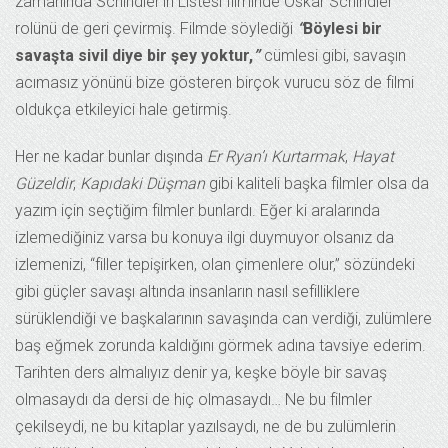
zamanında Schindler’in Listesi filminde Oskar Schindler
rolünü de geri çevirmiş. Filmde söylediği
“
Böylesi bir
savaşta sivil diye bir şey yoktur,
”
cümlesi gibi, savaşın
acımasız yönünü bize gösteren birçok vurucu söz de filmi
oldukça etkileyici hale getirmiş.
Her ne kadar bunlar dışında
Er Ryan’ı Kurtarmak
,
Hayat
Güzeldir
,
Kapıdaki Düşman
gibi kaliteli başka filmler olsa da
yazım için seçtiğim filmler bunlardı. Eğer ki aralarında
izlemediğiniz varsa bu konuya ilgi duymuyor olsanız da
izlemenizi, “filler tepişirken, olan çimenlere olur,” sözündeki
gibi güçler savaşı altında insanların nasıl sefilliklere
sürüklendiği ve başkalarının savaşında can verdiği, zulümlere
baş eğmek zorunda kaldığını görmek adına tavsiye ederim.
Tarihten ders almalıyız denir ya, keşke böyle bir savaş
olmasaydı da dersi de hiç olmasaydı… Ne bu filmler
çekilseydi, ne bu kitaplar yazılsaydı, ne de bu zulümlerin