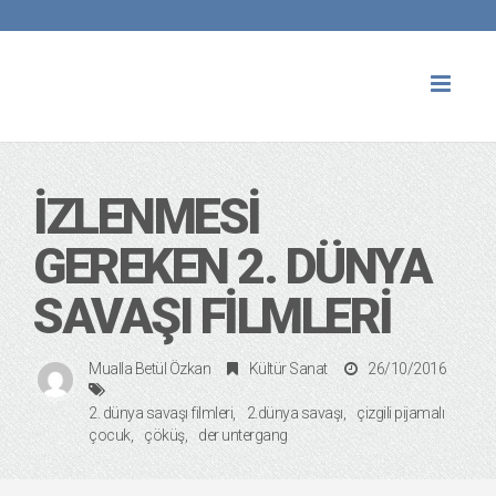
Toggl
naviga
İZLENMESI
GEREKEN 2. DÜNYA
SAVAŞI FILMLERI
Mualla Betül Özkan
Kültür Sanat
26/10/2016
2. dünya savaşı filmleri
2.dünya savaşı
çizgili pijamalı
çocuk
çöküş
der untergang