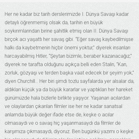
Her ne kadar biz tarih derslerimizde I. Dünya Savaşı kadar
detaylı öğrenmemiş olsak da, tarihin en büyük
soykırımlarından birine şahitlik etmiş olan II. Dünya Savaşı
birçok acı yaşattı her savaş gibi. “Eğer savaş kaybedilmişse
halkı da kaybetmenin hiçbir önemi yoktur,” diyerek insanları
harcayabilmiş Hitler, “Şeytan bizimle, beraber kazanacağız,”
diyerek ne tarafta olduğunu açıkça belli eden Stalin, “Kan,
zorluk, gözyaşı ve terden başka vaat edecek bir şeyim yok,”
diyen Churchill… Her biri şimdi tozlu sayfalarda yer alsalar da,
aldıkları küçük ya da büyük kararlar ve yaptıkları her hareket
günümüzde hala bizlerle birlikte yaşıyor. Yaşanan acılardan
ve olaylardan çıkarılan filmler ise her ne kadar sanatsal
anlamda büyük değer ifade etse de, keşke o acılar
olmasaydı ve o savaş hiç yaşanmasaydı da filmler de
karşımıza çıkmasaydı, diyoruz. Ben bugünkü yazımı o keşke