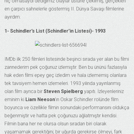
hiç olmasaydı dediğimiz olaylar üstüne çekilmiş, gerçekleri
en çarpıcı sahnelerle göstermiş II. Dünya Savaşı filmlerine
ayırdım.
1- Schindler’s List (Schindler’in Listesi)- 1993
IMDb ilk 250 filmleri listesinde beşinci sırada yer alan bu filmi
zannederim pek çoğunuz izlemiştir. Ben bu ününü fazlasıyla
hak eden filmi epey geç izledim ve hala izlememiş olanlara
tek tavsiyem hemen izlemeleri. 1993 yılında yayınlanmış
olan film ayrıca bir
Steven Spielberg
yapıtı. İzleyenleriniz
eminim ki
Liam Neeson
’ın Oskar Schindler rolünde film
boyunca ve özellikle filmin sonundaki performansını oldukça
beğenmiştir ve hatta pek çoğunuzu ağlatmıştır kendisi.
Filmin bana her ne olursa olsun sıradan biri olarak
yaşamamak gerektiğini; bir uğurda gerekirse ölmeyi, fark