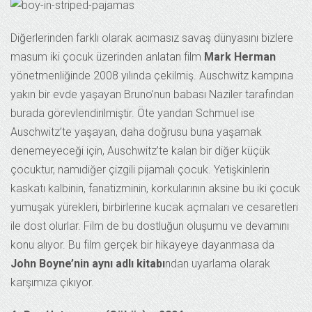
Diğerlerinden farklı olarak acımasız savaş dünyasını bizlere
masum iki çocuk üzerinden anlatan film
Mark Herman
yönetmenliğinde 2008 yılında çekilmiş. Auschwitz kampına
yakın bir evde yaşayan Bruno’nun babası Naziler tarafından
burada görevlendirilmiştir. Öte yandan Schmuel ise
Auschwitz’te yaşayan, daha doğrusu buna yaşamak
denemeyeceği için, Auschwitz’te kalan bir diğer küçük
çocuktur, namıdiğer çizgili pijamalı çocuk. Yetişkinlerin
kaskatı kalbinin, fanatizminin, korkularının aksine bu iki çocuk
yumuşak yürekleri, birbirlerine kucak açmaları ve cesaretleri
ile dost olurlar. Film de bu dostluğun oluşumu ve devamını
konu alıyor. Bu film gerçek bir hikayeye dayanmasa da
John Boyne’nin aynı adlı kitabı
ndan uyarlama olarak
karşımıza çıkıyor.