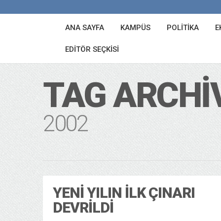
ANA SAYFA
KAMPÜS
POLITIKA
E
EDITÖR SEÇKISI
TAG ARCHI
2002
YENI YILIN İLK ÇINARI
DEVRILDI