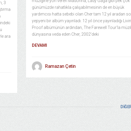
müziğine yön veren Madonna, Lady Gaga gibi pek çok
n, 3
günümüzde rahatlıkla çalışabilmesinin de en büyük
ştırma
yardımcısı hatta sebebi olan Cher tam 12 yıl aradan s
a
yepyeni bir albüm yayınladı. 12 yıl önce yayınladığı Livi
rindeki
Proof albümünün ardından, The Farewell Tour‘la müzi
cu
dünyasına veda eden Cher, 2002’deki
le ara
DEVAMI
Ramazan Çetin
DİĞER