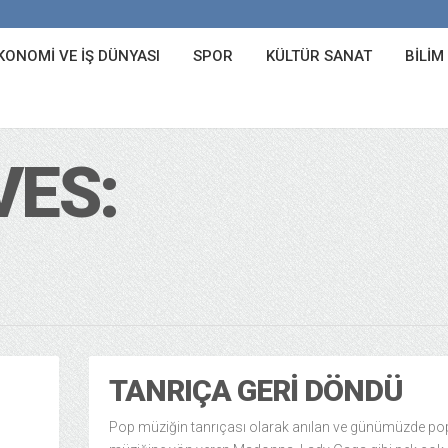
KONOMI VE İŞ DÜNYASI
SPOR
KÜLTÜR SANAT
BILIM
VES:
TANRIÇA GERI DÖNDÜ
Pop müziğin tanrıçası olarak anılan ve günümüzde po