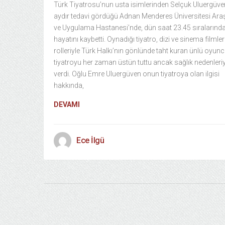
Türk Tiyatrosu’nun usta isimlerinden Selçuk Uluergüve
aydır tedavi gördüğü Adnan Menderes Üniversitesi Ara
ve Uygulama Hastanesi’nde, dün saat 23.45 sıralarınd
hayatını kaybetti. Oynadığı tiyatro, dizi ve sinema filmle
rolleriyle Türk Halkı’nın gönlünde taht kuran ünlü oyun
tiyatroyu her zaman üstün tuttu ancak sağlık nedenleriy
verdi. Oğlu Emre Uluergüven onun tiyatroya olan ilgisi
hakkında,
DEVAMI
Ece İlgü