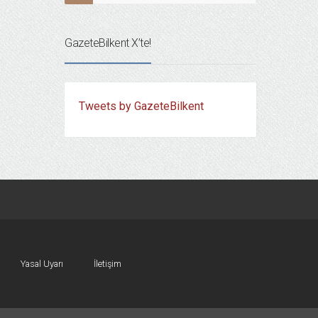
GazeteBilkent X’te!
Tweets by GazeteBilkent
Yasal Uyarı
İletişim