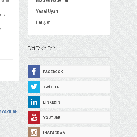
Bizden Haberler
 ismin
Yasal Uyarı
onra
ng
İletişim
k
Bizi Takip Edin!
FACEBOOK
TWITTER
LINKEDIN
 YAZILAR
YOUTUBE
INSTAGRAM