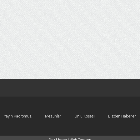
Yayın Kadromuz
Mezunlar
Ünlü Köşesi
Bizden Haberler
Dex Medya |
Web Tasarım