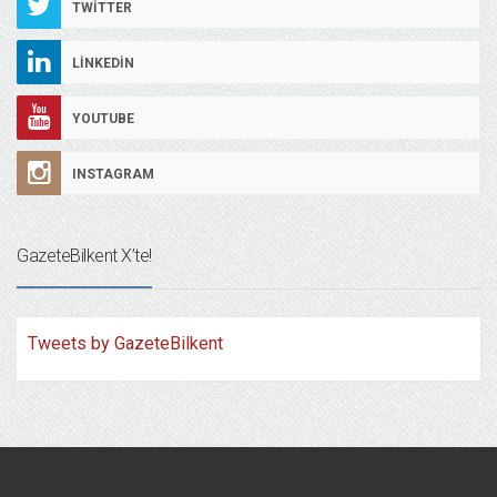
TWITTER
LINKEDIN
YOUTUBE
INSTAGRAM
GazeteBilkent X’te!
Tweets by GazeteBilkent