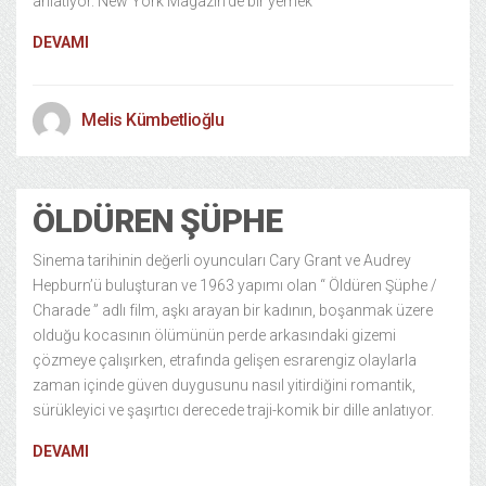
anlatıyor. New York Magazin’de bir yemek
DEVAMI
Melis Kümbetlioğlu
ÖLDÜREN ŞÜPHE
Sinema tarihinin değerli oyuncuları Cary Grant ve Audrey
Hepburn’ü buluşturan ve 1963 yapımı olan “ Öldüren Şüphe /
Charade ” adlı film, aşkı arayan bir kadının, boşanmak üzere
olduğu kocasının ölümünün perde arkasındaki gizemi
çözmeye çalışırken, etrafında gelişen esrarengiz olaylarla
zaman içinde güven duygusunu nasıl yitirdiğini romantik,
sürükleyici ve şaşırtıcı derecede traji-komik bir dille anlatıyor.
DEVAMI