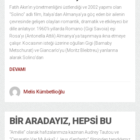
Fatih Akın’ın yönetmenliğini üstlendiği ve 2002 yapımı olan
“Solino” adlı film, İtalya’dan Almanya’ya göç eden bir ailenin
çevresinde gelişen olayları romantik, dramatik ve etkileyeci bir
dille anlatıyor. 1960’lı yıllarda Romano (Gigi Savoia) eşi
Rosa’yı (Antonella Attili) Almanya’ya taşınmaya ikna etmeye
çalışır. Kocasının isteği üzerine oğulları Gigi (Barnaby
Metschurat) ve Giancarlo’yu (Moritz Bleibtreu) yanlarına
alarak Solino’dan
DEVAMI
Melis Kümbetlioğlu
BIR ARADAYIZ, HEPSI BU
“Amélie” olarak hafızalarımıza kazınan Audrey Tautou ve
“Cesaretin Var Mı Aşka? / Jeux d’enfants” filminden tanıdığımız