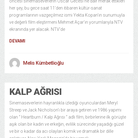
öncesi sinemaseverlerin Oscar Gecesi’ne dair merak ettikleri
her şey, bu gece saat 11’den itibaren kültür-sanat
programlarının vazgeçilmez ismi Yekta Kopan’ın sunumuyla
ve değerli film eleştirmeni Mehmet Açar’ın yorumlarıyla NTV
ekranında yer alacak. NTV’de
DEVAMI
Melis Kümbetlioğlu
KALP AĞRISI
Sinemaseverlerin hayranlıkla izlediği oyunculardan Meryl
Streep ve Jack Nicholson’ı bir araya getiren ve 1986 yapımı
olan “ Heartburn / Kalp Ağrısı ” adlı film, birbirlerine ilk görüşte
aşık olan bir kadın ve erkeğin, evlilik sürecinde yaşadığı güzel
ve bir o kadar da acı olayları komik ve dramatik bir dille