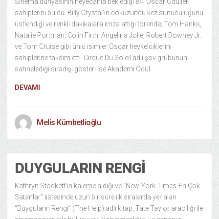
Sinema dünyasının heyecanla beklediği 84. Oscar Ödülleri
sahiplerini buldu. Billy Crystal’ın dokuzuncu kez sunuculuğunu
üstlendiği ve renkli dakikalara imza attığı törende; Tom Hanks,
Natalie Portman, Colin Firth, Angelina Jolie, Robert Downey Jr.
ve Tom Cruise gibi ünlü isimler Oscar heykelciklerini
sahiplerine takdim etti. Cirque Du Soleil adlı şov grubunun
sahnelediği sıradışı gösteri ise Akademi Ödül
DEVAMI
Melis Kümbetlioğlu
DUYGULARIN RENGI
Kathryn Stockett’in kaleme aldığı ve “New York Times-En Çok
Satanlar” listesinde uzun bir süre ilk sıralarda yer alan
“Duyguların Rengi” (The Help) adlı kitap, Tate Taylor aracılığı ile