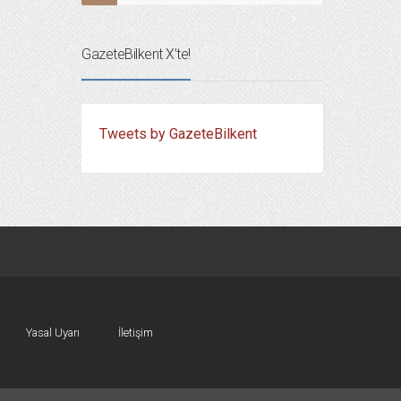
GazeteBilkent X’te!
Tweets by GazeteBilkent
Yasal Uyarı
İletişim