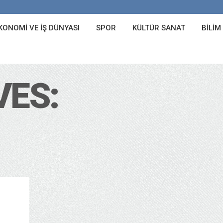
KONOMI VE İŞ DÜNYASI
SPOR
KÜLTÜR SANAT
BILIM
VES: