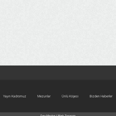
Yayın Kadromuz
Mezunlar
Ünlü Köşesi
Bizden Haberler
Dex Medya |
Web Tasarım