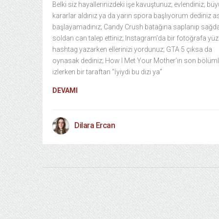
Belki siz hayallerinizdeki işe kavuştunuz; evlendiniz; bü
kararlar aldınız ya da yarın spora başlıyorum dediniz a
başlayamadınız; Candy Crush batağına saplanıp sağd
soldan can talep ettiniz; Instagram’da bir fotoğrafa yüz
hashtag yazarken ellerinizi yordunuz; GTA 5 çıksa da
oynasak dediniz; How I Met Your Mother’ın son bölüml
izlerken bir taraftan “İyiydi bu dizi ya”
DEVAMI
Dilara Ercan