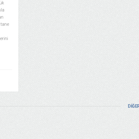
yük
sla
an
 tane
erini
DİĞER