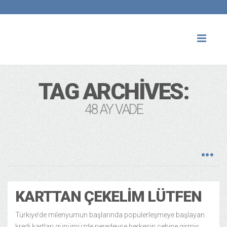
Toggl
naviga
TAG ARCHIVES:
48 AY VADE
KARTTAN ÇEKELIM LÜTFEN
Türkiye’de milenyumun başlarında popülerleşmeye başlayan
kredi kartları günümüzde neredeyse herkesin cebine girmiş