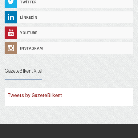
TWITTER
LINKEDIN
YOUTUBE
INSTAGRAM
GazeteBilkent X’te!
Tweets by GazeteBilkent