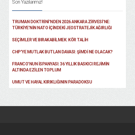
Son Yazılarımız!
TRUMAN DOKTRINI’NDEN 2026 ANKARA ZIRVESI’NE:
TÜRKIYE’NIN NATO İÇINDEKI JEOSTRATEJIK AĞIRLIĞI
SEÇIMLER VE BIRAKABILMEK: KÖR TALIH
CHP’YE MUTLAK BUTLAN DAVASI: ŞİMDİ NE OLACAK?
FRANCO’NUN İSPANYASI: 36 YILLIK BASKICI REJIMIN
ALTINDA EZILEN TOPLUM
UMUT VE HAYAL KIRIKLIĞININ PARADOKSU