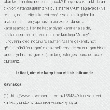
olan kredi limitine neden ulaşacak? Karşımıza iki farklı durum
çıkıyor: Vatandaşlarımız ya bu sisteme uyum sağlayacak ve
refah içinde üretip tüketebileceğiz ya da hızlı giden bir
arabanın ani fren yapmasına benzer bir durumla
karşılaşacağız. Her ne kadar siyasi kararlar alsa da,
uluslararası kredi derecelendirme kuruluşu Moody’s,
Türkiye’nin kredi notunu “Baa3″ten “Ba1″e çekerek, not
görünümünü “durağan” olarak belirleme de bu durağan bir an
önce sıyrılmamız gerektiğinin bir göstergesi bana soracak
olursanız.
İktisat, nimete karşı ticaretli bir ihtiramdır.
Kaynakça:
(1): http://www.bloomberght.com/1554349-turkiye-kredi-
karti-sayisinda-avrupanin-zirvesine-oynuyor