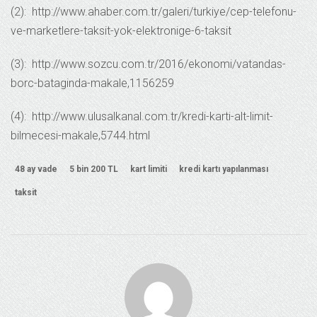
(2): http://www.ahaber.com.tr/galeri/turkiye/cep-telefonu-
ve-marketlere-taksit-yok-elektronige-6-taksit
(3): http://www.sozcu.com.tr/2016/ekonomi/vatandas-
borc-bataginda-makale,1156259
(4): http://www.ulusalkanal.com.tr/kredi-karti-alt-limit-
bilmecesi-makale,5744.html
48 ay vade
5 bin 200 TL
kart limiti
kredi kartı yapılanması
taksit