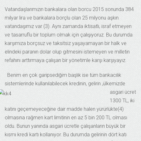
Vatandaşlarımızın bankalara olan borcu 2015 sonunda 384
milyar lira ve bankalara borçlu olan 25 milyonu aşkın
vatandaşımız var (3). Aynı zamanda iktisatlı, israf etmeyen
ve tasarruflu bir toplum olmak için çalışıyoruz. Bu durumda
karşımıza borçsuz ve taksitsiz yaşayamayan bir halk ve
elindeki paranın dolar olup gitmesini istemeyen ve milletin
refahını arttırmaya çalışan bir yönetimle karşı karşıyayız.
Benim en çok garipsediğim başlık ise tüm bankacılık
sistemlerinde kullanıla
bilecek kredinin, gelirin ,ülkemizde
asgari ücret
1300 TL, iki
katını geçemeyeceğine dair madde halen yürürlükte(4)
olmasına rağmen kart limitinin en az 5 bin 200 TL olması
oldu. Bunun yanında asgari ücretle çalışanların büyük bir
kısmı kredi kartı kollanıyor. Bu durumda gelirinin dört katı