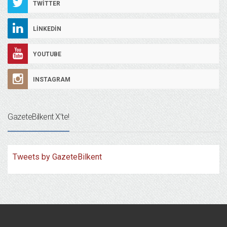
TWITTER
LINKEDIN
YOUTUBE
INSTAGRAM
GazeteBilkent X’te!
Tweets by GazeteBilkent