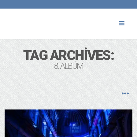
Toggl
naviga
TAG ARCHIVES:
8. ALBÜM