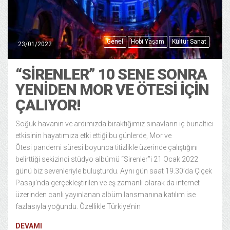
Genel
Hobi Yaşam
Kültür Sanat
23/01/2022
“SIRENLER” 10 SENE SONRA
YENIDEN MOR VE ÖTESI İÇIN
ÇALIYOR!
Soğuk havanın ve ardımızda bıraktığımız sınavların iç bunaltıcı
etkisinin hayatımıza etki ettiği bu günlerde, Mor ve
Ötesi pandemi süresi boyunca titizlikle üzerinde çalıştığını
belirttiği sekizinci stüdyo albümü “Sirenler”i 21 Ocak 2022
günü biz sevenleriyle buluşturdu. Aynı gün saat 19.30’da Çiçek
Pasajı’nda gerçekleştirilen ve eş zamanlı olarak da internet
üzerinden canlı yayınlanan albüm lansmanına katılım ise
fazlasıyla yoğundu. Özellikle Türkiye’nin
DEVAMI