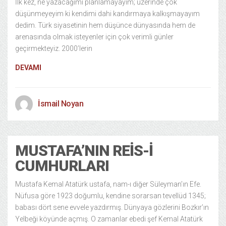
İlk kez, ne yazacağımı planlamayayım; üzerinde çok
düşünmeyeyim ki kendimi dahi kandırmaya kalkışmayayım
dedim. Türk siyasetinin hem düşünce dünyasında hem de
arenasında olmak isteyenler için çok verimli günler
geçirmekteyiz. 2000’lerin
DEVAMI
İsmail Noyan
MUSTAFA’NIN REIS-I
CUMHURLARI
Mustafa Kemal Atatürk ustafa, nam-ı diğer Süleyman’ın Efe.
Nüfusa göre 1923 doğumlu, kendine sorarsan tevellüd 1345;
babası dört sene evvele yazdırmış. Dünyaya gözlerini Bozkır’ın
Yelbeği köyünde açmış. O zamanlar ebedi şef Kemal Atatürk