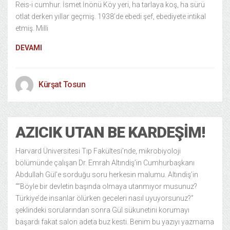
Reis-i cumhur. İsmet İnönü Köy yeri, ha tarlaya koş, ha sürü
otlat derken yıllar geçmiş. 1938’de ebedi şef, ebediyete intikal
etmiş. Milli
DEVAMI
Kürşat Tosun
AZICIK UTAN BE KARDEŞIM!
Harvard Üniversitesi Tıp Fakültesi’nde, mikrobiyoloji
bölümünde çalışan Dr. Emrah Altındiş’in Cumhurbaşkanı
Abdullah Gül’e sorduğu soru herkesin malumu. Altındiş’in
“”Böyle bir devletin başında olmaya utanmıyor musunuz?
Türkiye’de insanlar ölürken geceleri nasıl uyuyorsunuz?”
şeklindeki sorularından sonra Gül sükunetini korumayı
başardı fakat salon adeta buz kesti. Benim bu yazıyı yazmama