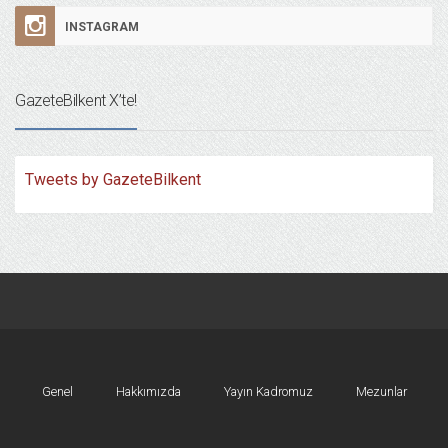
INSTAGRAM
GazeteBilkent X’te!
Tweets by GazeteBilkent
Genel
Hakkımızda
Yayın Kadromuz
Mezunlar