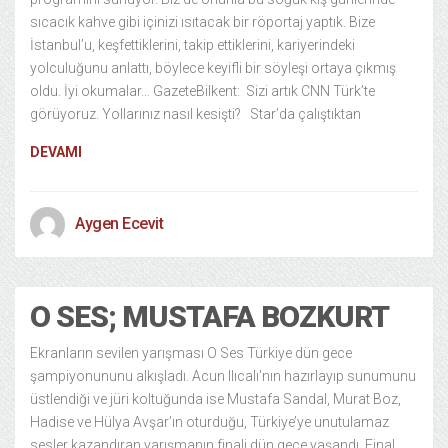
sıcacık kahve gibi içinizi ısıtacak bir röportaj yaptık. Bize
İstanbul’u, keşfettiklerini, takip ettiklerini, kariyerindeki
yolculuğunu anlattı, böylece keyifli bir söyleşi ortaya çıkmış
oldu. İyi okumalar… GazeteBilkent: Sizi artık CNN Türk’te
görüyoruz. Yollarınız nasıl kesişti? Star’da çalıştıktan
DEVAMI
Aygen Ecevit
O SES; MUSTAFA BOZKURT
Ekranların sevilen yarışması O Ses Türkiye dün gece
şampiyonununu alkışladı. Acun Ilıcalı’nın hazırlayıp sunumunu
üstlendiği ve jüri koltuğunda ise Mustafa Sandal, Murat Boz,
Hadise ve Hülya Avşar’ın oturduğu, Türkiye’ye unutulamaz
sesler kazandıran yarışmanın finali dün gece yaşandı. Final,