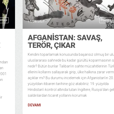
litika
Politika
17/08/2021
AFGANISTAN: SAVAŞ,
TERÖR, ÇIKAR
Kendini toparlamak konusunda başarısız olmuş bir ul
uluslararası sahnede bu kadar gürültü koparmasının 
sından
nedir? Bütün bunlar Taliban’ın sahte mücahitlerinin Tür
nan
ellerini kollarını sallayarak girip, ülke halkına zarar ver
-2001
açıklar mı? Bu durumu incelemek için Afganistan’ın 20.
ın
yüzyıldan itibaren tarihine göz atabiliriz. 19. yüzyılda
Hindistan’ı kontrol altında tutan İngiltere, Rusya’dan ge
saldırılardan ticaret yollarını korumak
ir
DEVAMI