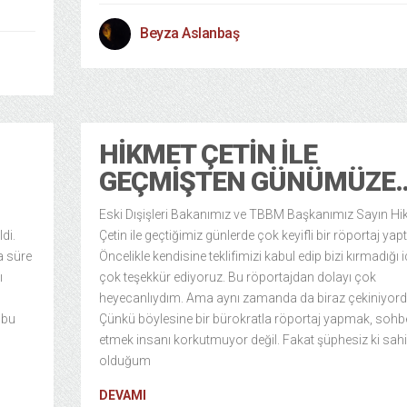
Beyza Aslanbaş
HIKMET ÇETIN İLE
GEÇMIŞTEN GÜNÜMÜZE
Eski Dışişleri Bakanımız ve TBBM Başkanımız Sayın Hi
di.
Çetin ile geçtiğimiz günlerde çok keyifli bir röportaj yapt
a süre
Öncelikle kendisine teklifimizi kabul edip bizi kırmadığı i
ı
çok teşekkür ediyoruz. Bu röportajdan dolayı çok
heyecanlıydım. Ama aynı zamanda da biraz çekiniyor
 bu
Çünkü böylesine bir bürokratla röportaj yapmak, sohb
etmek insanı korkutmuyor değil. Fakat şüphesiz ki sah
olduğum
DEVAMI