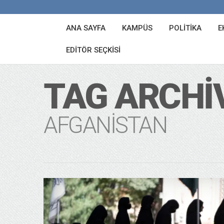
ANA SAYFA
KAMPÜS
POLITIKA
E
EDITÖR SEÇKISI
TAG ARCHI
AFGANISTAN