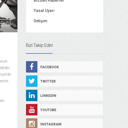
Bizden Haberler
Yasal Uyarı
İletişim
Tarih
Bizi Takip Edin!
usun
FACEBOOK
sebebi
kiye’de
mesini
TWITTER
LINKEDIN
len
YOUTUBE
INSTAGRAM