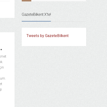
GazeteBilkent X’te!
Tweets by GazeteBilkent
…
kmet
ık.
çin
dum.
et
ip