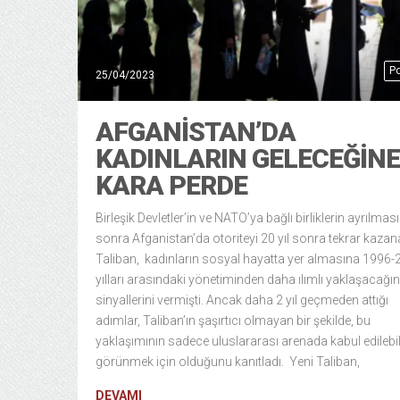
Po
25/04/2023
AFGANISTAN’DA
KADINLARIN GELECEĞINE
KARA PERDE
Birleşik Devletler’in ve NATO’ya bağlı birliklerin ayrılma
sonra Afganistan’da otoriteyi 20 yıl sonra tekrar kaza
Taliban, kadınların sosyal hayatta yer almasına 1996
yılları arasındaki yönetiminden daha ılımlı yaklaşacağın
sinyallerini vermişti. Ancak daha 2 yıl geçmeden attığı
adımlar, Taliban’ın şaşırtıcı olmayan bir şekilde, bu
yaklaşımının sadece uluslararası arenada kabul edilebil
görünmek için olduğunu kanıtladı. Yeni Taliban,
DEVAMI