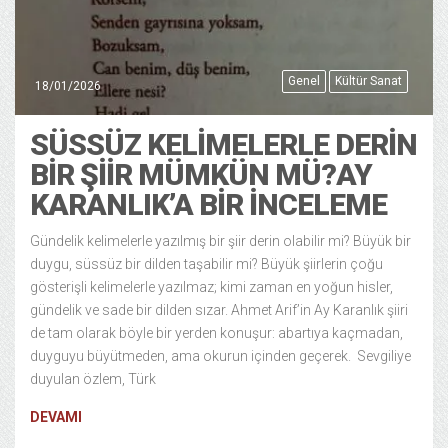
Genel
Kültür Sanat
18/01/2026
SÜSSÜZ KELIMELERLE DERIN
BIR ŞIIR MÜMKÜN MÜ?AY
KARANLIK’A BIR İNCELEME
Gündelik kelimelerle yazılmış bir şiir derin olabilir mi? Büyük bir
duygu, süssüz bir dilden taşabilir mi? Büyük şiirlerin çoğu
gösterişli kelimelerle yazılmaz; kimi zaman en yoğun hisler,
gündelik ve sade bir dilden sızar. Ahmet Arif’in Ay Karanlık şiiri
de tam olarak böyle bir yerden konuşur: abartıya kaçmadan,
duyguyu büyütmeden, ama okurun içinden geçerek. Sevgiliye
duyulan özlem, Türk
DEVAMI