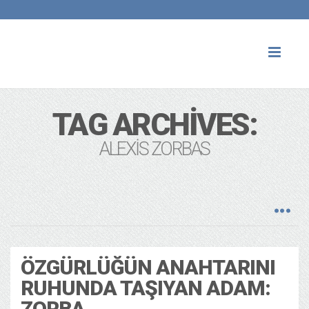
Toggl
naviga
TAG ARCHIVES:
ALEXIS ZORBAS
ÖZGÜRLÜĞÜN ANAHTARINI
RUHUNDA TAŞIYAN ADAM:
ZORBA