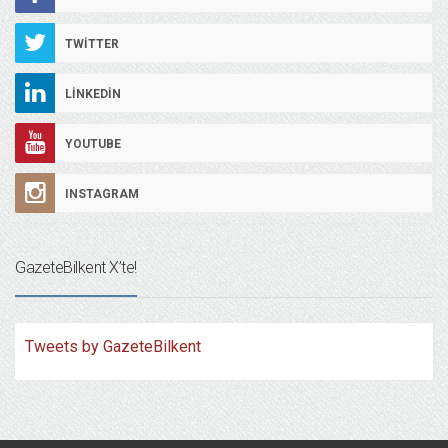
TWITTER
LINKEDIN
YOUTUBE
INSTAGRAM
GazeteBilkent X’te!
Tweets by GazeteBilkent