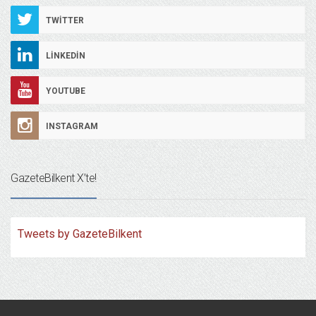
TWITTER
LINKEDIN
YOUTUBE
INSTAGRAM
GazeteBilkent X’te!
Tweets by GazeteBilkent