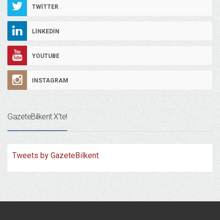
TWITTER
LINKEDIN
YOUTUBE
INSTAGRAM
GazeteBilkent X’te!
Tweets by GazeteBilkent