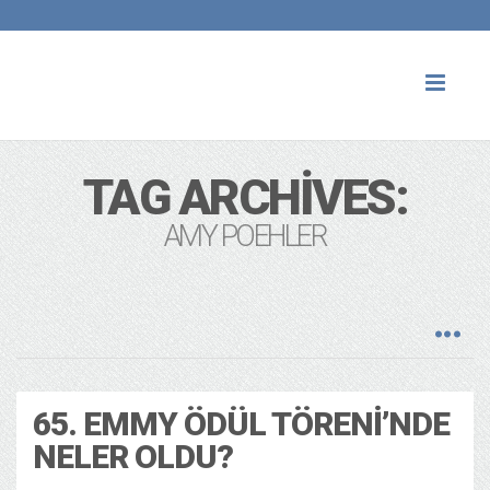
Toggl
naviga
TAG ARCHIVES:
AMY POEHLER
65. EMMY ÖDÜL TÖRENI’NDE
NELER OLDU?