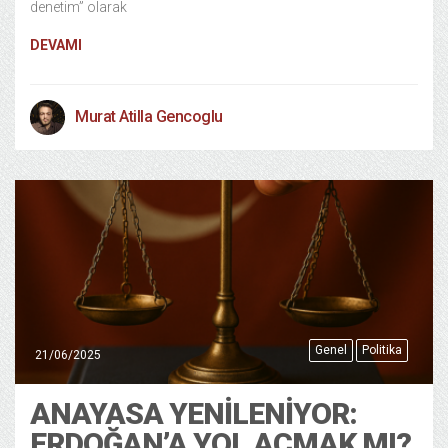
denetim” olarak
DEVAMI
Murat Atilla Gencoglu
Genel
Politika
21/06/2025
ANAYASA YENILENIYOR:
ERDOĞAN’A YOL AÇMAK MI?