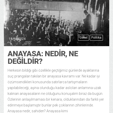
Genel
Politika
18/11/2024
ANAYASA: NEDIR, NE
DEĞILDIR?
Herkesin bildiği gibi özellikle geçtiğimiz günlerde ayaklarına
suç prangaları takılan bir anayasa kavramı var. Ne kadar iyi
özümsendikleri konusunda satırlarca tartışmaların
yapılabileceği, aşina olunduğu kadar aslolan anlamına uzak
kalınan anayasaların ne olduğunu konuşalım biraz da bugün.
Özlerinin anlaşılmaması bir kenara, olduklarından da farklı yer
edinmeye başlamıştır bunlar pek çoklarının zihinlerinde.
Anayasa nedir, sahiden? Anayasa kimi