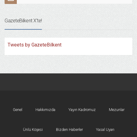
GazeteBilkent X’te!
Tweets by GazeteBilkent
Genel
Hakkımızda
Yayın Kadromuz
Mezunlar
Ünlü Köşesi
Bizden Haberler
Yasal Uyarı