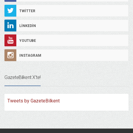
TWITTER
LINKEDIN
YOUTUBE
INSTAGRAM
GazeteBilkent X’te!
Tweets by GazeteBilkent