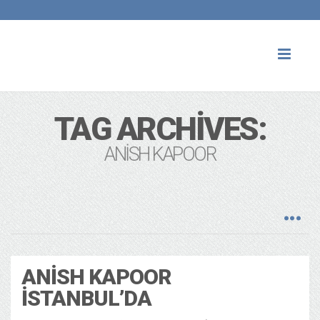
Toggl
naviga
TAG ARCHIVES:
ANISH KAPOOR
ANISH KAPOOR
İSTANBUL’DA