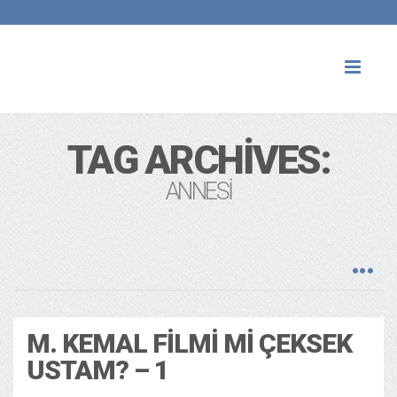
Toggl
naviga
TAG ARCHIVES:
ANNESI
M. KEMAL FILMI MI ÇEKSEK
USTAM? – 1