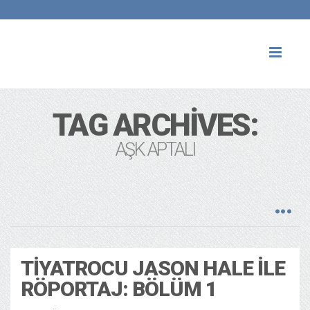
Toggl
naviga
TAG ARCHIVES:
AŞK APTALI
TIYATROCU JASON HALE ILE
RÖPORTAJ: BÖLÜM 1