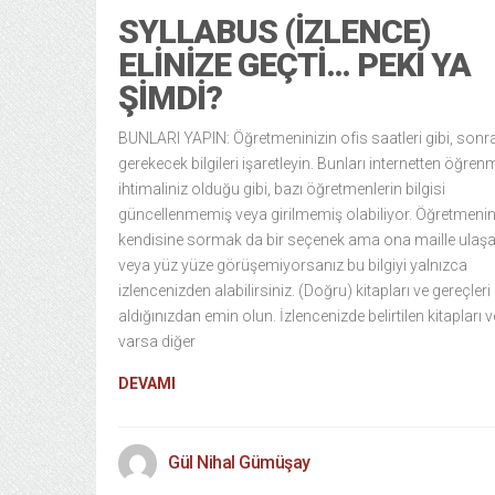
SYLLABUS (İZLENCE)
ELINIZE GEÇTI… PEKI YA
ŞIMDI?
BUNLARI YAPIN: Öğretmeninizin ofis saatleri gibi, son
gerekecek bilgileri işaretleyin. Bunları internetten öğren
ihtimaliniz olduğu gibi, bazı öğretmenlerin bilgisi
güncellenmemiş veya girilmemiş olabiliyor. Öğretmeni
kendisine sormak da bir seçenek ama ona maille ulaş
veya yüz yüze görüşemiyorsanız bu bilgiyi yalnızca
izlencenizden alabilirsiniz. (Doğru) kitapları ve gereçleri
aldığınızdan emin olun. İzlencenizde belirtilen kitapları v
varsa diğer
DEVAMI
Gül Nihal Gümüşay