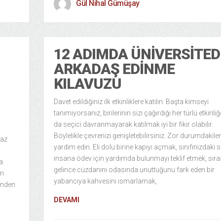
Gül Nihal Gümüşay
12 ADIMDA ÜNIVERSITED
ARKADAŞ EDINME
KILAVUZU
Davet edildiğiniz ilk etkinliklere katılın. Başta kimseyi
tanımıyorsanız, birilerinin sizi çağırdığı her türlü etkinli
da seçici davranmayarak katılmak iyi bir fikir olabilir.
Böylelikle çevrenizi genişletebilirsiniz. Zor durumdakile
yaz
yardım edin. Eli dolu birine kapıyı açmak, sınıfınızdaki 
insana ödev için yardımda bulunmayı teklif etmek, sıra
a
gelince cüzdanını odasında unuttuğunu fark eden bir
em
yabancıya kahvesini ısmarlamak,
linden
DEVAMI