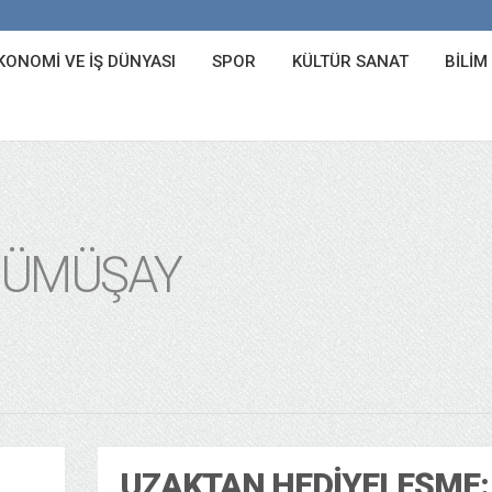
KONOMI VE İŞ DÜNYASI
SPOR
KÜLTÜR SANAT
BILIM
GÜMÜŞAY
UZAKTAN HEDIYELEŞME: