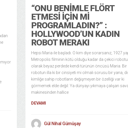
“ONU BENIMLE FLÖRT
ETMESI İÇIN MI
PROGRAMLADIN?” :
HOLLYWOOD’UN KADIN
radan
ROBOT MERAKI
me
Hepsi Maria ile başladı. O kim diye sorarsanız, 1927 y
n
Metropolis filminin kötü olduğu kadar da çekici robotu
amıyor
olarak beyaz perdede kendi türünün öncüsü Maria. Bir
robotun illa ki bir cinsiyeti mi olmalı sorusu bir yana, di
kimliğe sahip robotların değişmeyen bir özelliği var ki
e
görmemek elde değil: Ya dünyayı yıkmaya çalışan sav
makinesinden hallice
DEVAMI
Gül Nihal Gümüşay