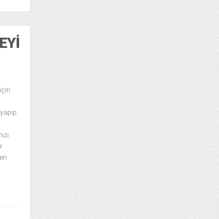
EYI
için
 yapıp
nızı
r
 en