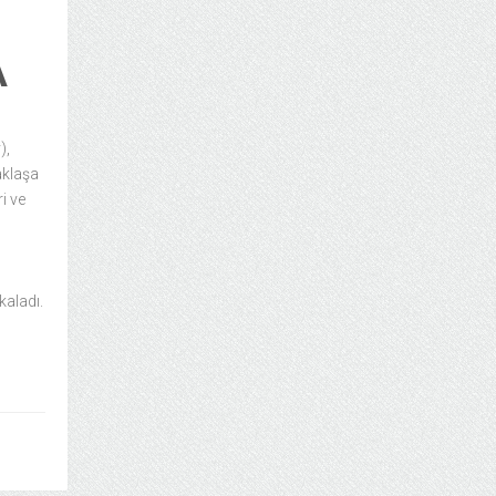
A
),
aklaşa
i ve
kaladı.