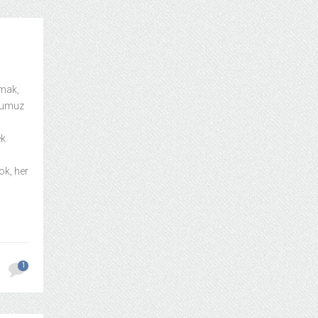
tmak,
uğumuz
ek
ok, her
1