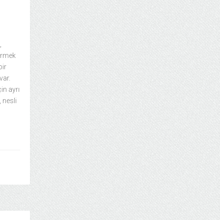
,
vermek
bir
var.
in ayrı
 nesli