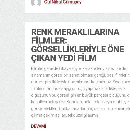
Gül Nihal Gümüşay
RENK MERAKLILARINA
FILMLER:
GÖRSELLIKLERIYLE ÖNE
ÇIKAN YEDI FILM
Filmler genelde hikayeleriyle, karakterleriyle sevilse de,
sinemanın görsel bir sanat olması gereği, bazı filmlerin
görsel güzellikleriyle öne çıkması kaçınılmaz. Siyah be
filmlerin önünde saygı duruşu yapmakla birlikte, renk
olgusunun bu görselliğin en büyük parçası olduğunu d
kabullenmek gerek. Konuları, anlatımları veya muhteş
görsel efektleri, harika tasarlanmış setleri, bir dâhinin e
çıkma çekim açıları, tekdüzeliği aşmış
DEVAMI