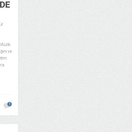
NDE
ür
 Müzik
ğini ve
etim
ara
1