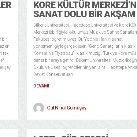
LER
KORE KÜLTÜR MERKEZI’
SANAT DOLU BIR AKŞAM
Bilkent Üniversitesi, Hacettepe Üniversitesi ve Kore Kült
Merkezi işbirliğiyle, okulumuz Müzik ve Sahne Sanatları
 bir
Fakültesi öğretim üyesi Dr. Yoonie Han’ın sanat
ız en
yönetmenliğiyle gerçekleşen “Genç Sanatçıların Klasik
n tek
Konseri ve Tiyatrosu”; klasik müziği, Türk ve Kore müzi
def
dansı bir araya getirdi. Bilkent Üniversitesi Müzik İlköğr
er şeyi
Okulu ve Lisesi öğrencilerinin yanı sıra, Hacettepe Ank
Devlet Konservatuarı
DEVAMI
Gül Nihal Gümüşay