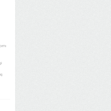
apımı
şi
aş