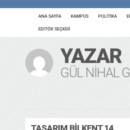
ANA SAYFA
KAMPÜS
POLITIKA
E
EDITÖR SEÇKISI
YAZAR
GÜL NIHAL 
TASARIM BILKENT 14