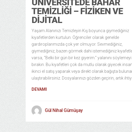
ÜNIVERSITEDE BAHAR
TEMIZLIĞI – FIZIKEN VE
DIJITAL
Yaşam Alanınızı Temizleyin Kış boyunca giymediğiniz
kıyafetlerden kurtulun. Öğrenciler olarak genelde
gardıroplarımızda çok yer olmuyor. Sevmediğiniz,
giymediğiniz, bazen görmek dahi istemediğiniz kıyafetle
varsa, “Belki bir gün bir kez giyerim.” yalanını söylemeyi
bırakın. Bu kıyafetleri çok da mutlu olarak giyecek insa
ikinci el satış yaparak veya direkt olarak bağışta bulun
ulaştırabilirsiniz. Dosyalarınızı gözden geçirin, artık ihti
DEVAMI
Gül Nihal Gümüşay