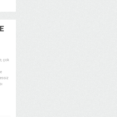
E
ğe, çok
re
sessiz
sı