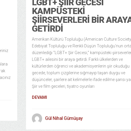
LGBT+ ŞIIR GECESI
KAMPÜSTEKI
ŞIIRSEVERLERI BIR ARAY
GETIRDI
Amerikan Kültürü Topluluğu (American Culture Society
Edebiyat Topluluğu ve Renkli Düşün Topluluğu’nun ort
riniz
düzenlediği “LGBT+ Şiir Gecesi,” kampüsteki şiirseverler
LGBT+ ailesini bir araya getirdi. Farklı ülkelerden ve
nlara
kültürlerden öğrenci ve akademisyenlerin şiir okuduğu
arak
gecede, toplum çizgilerine sığmayıp taşan duygu ve
yacınız
düşünceler, şairlere ait kelimelerle ifade edilme şansı ya
Şiir ve film geceleri, tiyatro oyunları
DEVAMI
Gül Nihal Gümüşay