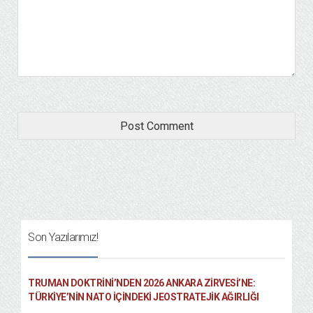
Son Yazılarımız!
TRUMAN DOKTRINI’NDEN 2026 ANKARA ZIRVESI’NE:
TÜRKIYE’NIN NATO İÇINDEKI JEOSTRATEJIK AĞIRLIĞI