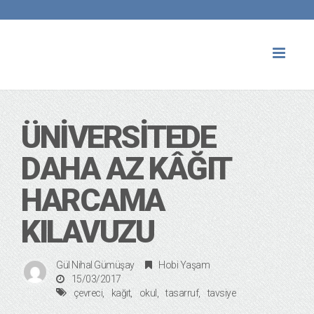
Toggl
naviga
ÜNIVERSITEDE
DAHA AZ KÂĞIT
HARCAMA
KILAVUZU
Gül Nihal Gümüşay
Hobi Yaşam
15/03/2017
çevreci
kağıt
okul
tasarruf
tavsiye