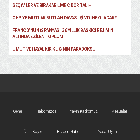
SEÇIMLER VE BIRAKABILMEK: KÖR TALIH
CHP’YE MUTLAK BUTLAN DAVASI: ŞİMDİ NE OLACAK?
FRANCO’NUN İSPANYASI: 36 YILLIK BASKICI REJIMIN
ALTINDA EZILEN TOPLUM
UMUT VE HAYAL KIRIKLIĞININ PARADOKSU
Genel
Hakkımızda
Yayın Kadromuz
Mezunlar
Ünlü Köşesi
Bizden Haberler
Yasal Uyarı