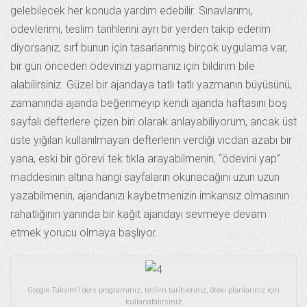
gelebilecek her konuda yardım edebilir. Sınavlarımı,
ödevlerimi, teslim tarihlerini ayrı bir yerden takip ederim
diyorsanız, sırf bunun için tasarlanmış birçok uygulama var,
bir gün önceden ödevinizi yapmanız için bildirim bile
alabilirsiniz. Güzel bir ajandaya tatlı tatlı yazmanın büyüsünü,
zamanında ajanda beğenmeyip kendi ajanda haftasını boş
sayfalı defterlere çizen biri olarak anlayabiliyorum, ancak üst
üste yığılan kullanılmayan defterlerin verdiği vicdan azabı bir
yana, eski bir görevi tek tıkla arayabilmenin, “ödevini yap”
maddesinin altına hangi sayfaların okunacağını uzun uzun
yazabilmenin, ajandanızı kaybetmenizin imkansız olmasının
rahatlığının yanında bir kağıt ajandayı sevmeye devam
etmek yorucu olmaya başlıyor.
Google Takvim’i ders programınız, teslim tarihleriniz, öteki planlarınız için
kullanabilirsiniz