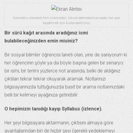
Evernote’u izlenecek film listenizden, fatura ödemelerinize kadar her şeyi
kaydetmek için kullanabilirsiniz
Bir sürü kağıt arasında aradığınız ismi
bulabileceğinizden emin misiniz?
Bir sosyal bilimler öğrencisi laneti olan, yine de sanıyorum ki
her öğrencinin şöyle ya da böyle başına gelen bir senaryo:
bir ismi, bir terimi yüzlerce not arasında, belki de aldığınız
çıktıları tekrar tekrar okuyarak aramak. Notlarınızı
bilgisayarınızda tuttuğunuzda basit bir arama notlarınızdaki
belli bir kelimeyi ayağınıza getirebilir.
O hepimizin tanıdığı kayıp Syllabus (izlence).
Her şeyi bilgisayara aktarmanın, çıktısını almaya göre
avantajlarından biri de hiçbir şeyi (gerekli yedeklemeyi