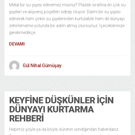
Metal bir su şişesi edinemez misiniz? Plastik israfına en çok su
şişeleri ve alışveriş poşetleri sebep oluyor. Daimi bir su şişesi
edinerek hem çirkin su şişelerinden kurtulabilir hem de dünyayı
zehirlememe yolunda bir adım atmış olursunuz. İçeceklerinize
gerekmedikçe
DEVAMI
Gül Nihal Gümüşay
Hobi Yaşam
10 years ago
KEYFINE DÜŞKÜNLER İÇIN
DÜNYAYI KURTARMA
REHBERI
Hepimiz şöyle ya da böyle, kürenin ısındığından haberdarız.