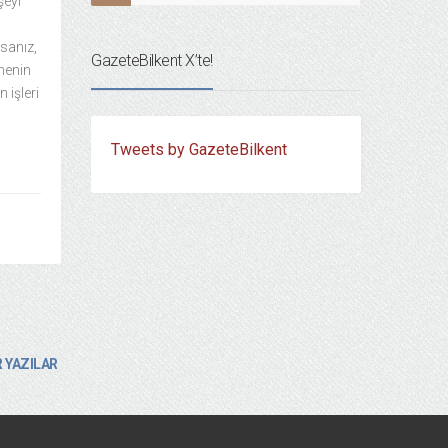
şeyi
sanız,
GazeteBilkent X’te!
zmenin
 işleri
Tweets by GazeteBilkent
 YAZILAR