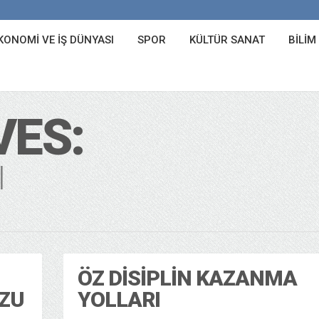
KONOMI VE İŞ DÜNYASI
SPOR
KÜLTÜR SANAT
BILIM
VES:
I
ÖZ DISIPLIN KAZANMA
ZU
YOLLARI