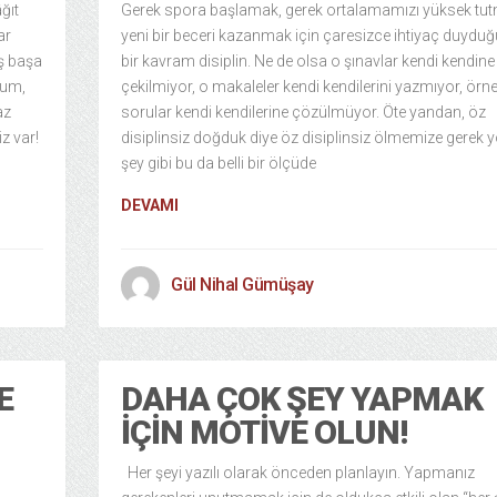
ğıt
Gerek spora başlamak, gerek ortalamamızı yüksek tu
ar
yeni bir beceri kazanmak için çaresizce ihtiyaç duyd
ş başa
bir kavram disiplin. Ne de olsa o şınavlar kendi kendine
rum,
çekilmiyor, o makaleler kendi kendilerini yazmıyor, örn
az
sorular kendi kendilerine çözülmüyor. Öte yandan, öz
iz var!
disiplinsiz doğduk diye öz disiplinsiz ölmemize gerek y
şey gibi bu da belli bir ölçüde
DEVAMI
Gül Nihal Gümüşay
E
DAHA ÇOK ŞEY YAPMAK
İÇIN MOTIVE OLUN!
Her şeyi yazılı olarak önceden planlayın. Yapmanız