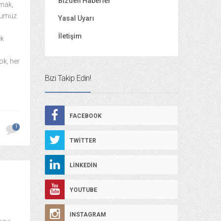
Bizden Haberler
tmak,
uğumuz
Yasal Uyarı
İletişim
ek
ok, her
Bizi Takip Edin!
FACEBOOK
1
TWITTER
LINKEDIN
YOUTUBE
INSTAGRAM