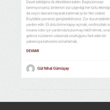
Davet edildiğiniz ilk etkinliklere katılın. Başta kimseyi
tanımıyorsanız, birilerinin sizi çağırdığı her türlü etkinliğ
da seçici davranmayarak katılmak iyi bir fikir olabilir.
Böylelikle çevrenizi genişletebilirsiniz. Zor durumdakiler
yardım edin. Eli dolu birine kapıyı açmak, sınıfınızdaki 
insana ödev için yardımda bulunmayı teklif etmek, sıra
gelince cüzdanını odasında unuttuğunu fark eden bir
yabancıya kahvesini ısmarlamak,
DEVAMI
Gül Nihal Gümüşay