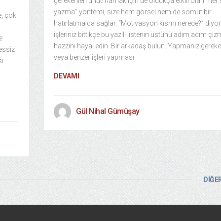
gerekenleri unutmamak için de oldukça etkili olan “her 
yazma” yöntemi, size hem görsel hem de somut bir
e, çok
hatırlatma da sağlar. “Motivasyon kısmı nerede?” diyor
işleriniz bittikçe bu yazılı listenin üstünü adım adım çi
e
hazzını hayal edin. Bir arkadaş bulun. Yapmanız gereken
sessiz
veya benzer işleri yapması
sı
DEVAMI
Gül Nihal Gümüşay
DİĞER