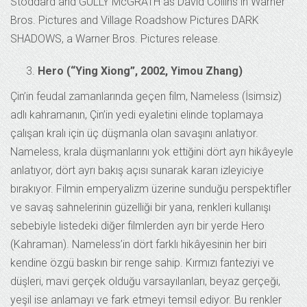
Hero (“Ying Xiong”, 2002, Yimou Zhang)
Çin’in feudal zamanlarında geçen film, Nameless (İsimsiz)
adlı kahramanın, Çin’in yedi eyaletini elinde toplamaya
çalışan kralı için üç düşmanla olan savaşını anlatıyor.
Nameless, krala düşmanlarını yok ettiğini dört ayrı hikâyeyle
anlatıyor, dört ayrı bakış açısı sunarak kararı izleyiciye
bırakıyor. Filmin emperyalizm üzerine sunduğu perspektifler
ve savaş sahnelerinin güzelliği bir yana, renkleri kullanışı
sebebiyle listedeki diğer filmlerden ayrı bir yerde Hero
(Kahraman). Nameless’in dört farklı hikâyesinin her biri
kendine özgü baskın bir renge sahip. Kırmızı fanteziyi ve
düşleri, mavi gerçek olduğu varsayılanları, beyaz gerçeği,
yeşil ise anlamayı ve fark etmeyi temsil ediyor. Bu renkler