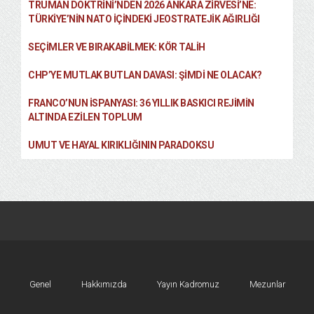
TRUMAN DOKTRINI’NDEN 2026 ANKARA ZIRVESI’NE:
TÜRKIYE’NIN NATO İÇINDEKI JEOSTRATEJIK AĞIRLIĞI
SEÇIMLER VE BIRAKABILMEK: KÖR TALIH
CHP’YE MUTLAK BUTLAN DAVASI: ŞİMDİ NE OLACAK?
FRANCO’NUN İSPANYASI: 36 YILLIK BASKICI REJIMIN
ALTINDA EZILEN TOPLUM
UMUT VE HAYAL KIRIKLIĞININ PARADOKSU
Genel
Hakkımızda
Yayın Kadromuz
Mezunlar