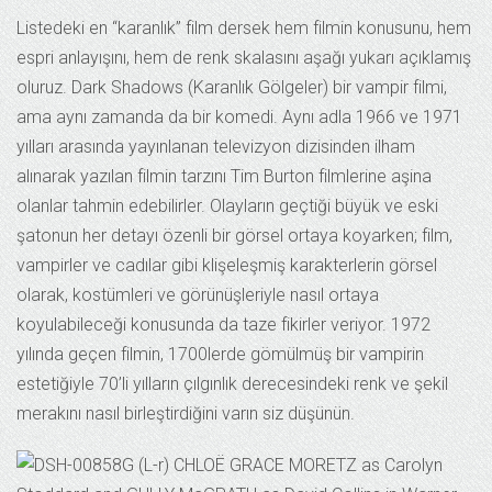
Listedeki en “karanlık” film dersek hem filmin konusunu, hem
espri anlayışını, hem de renk skalasını aşağı yukarı açıklamış
oluruz. Dark Shadows (Karanlık Gölgeler) bir vampir filmi,
ama aynı zamanda da bir komedi. Aynı adla 1966 ve 1971
yılları arasında yayınlanan televizyon dizisinden ilham
alınarak yazılan filmin tarzını Tim Burton filmlerine aşina
olanlar tahmin edebilirler. Olayların geçtiği büyük ve eski
şatonun her detayı özenli bir görsel ortaya koyarken; film,
vampirler ve cadılar gibi klişeleşmiş karakterlerin görsel
olarak, kostümleri ve görünüşleriyle nasıl ortaya
koyulabileceği konusunda da taze fikirler veriyor. 1972
yılında geçen filmin, 1700lerde gömülmüş bir vampirin
estetiğiyle 70’li yılların çılgınlık derecesindeki renk ve şekil
merakını nasıl birleştirdiğini varın siz düşünün.