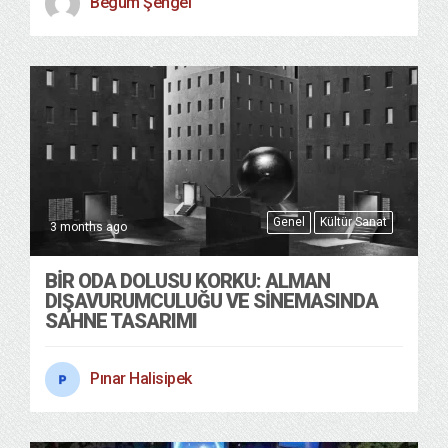
Begüm Şengel
Genel
Kültür Sanat
3 months ago
BIR ODA DOLUSU KORKU: ALMAN
DIŞAVURUMCULUĞU VE SINEMASINDA
SAHNE TASARIMI
Pınar Halisipek