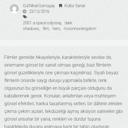
Gül Nihal Gümüşay
Kültür Sanat
23/12/2016
2001: a space odyssey
dark
shadows
film
hero
moonrise kingdom
Filmler genelde hikayeleriyle, karakterleriyle sevilse de,
sinemanın görsel bir sanat olması gereği, bazı filmlerin
görsel güzellikleriyle öne çıkması kaçınılmaz. Siyah beyaz
filmlerin önünde saygı duruşu yapmakla birlikte, renk
olgusunun bu görselliğin en büyük parçası olduğunu da
kabullenmek gerek. Konuları, anlatımları veya muhteşem
görsel efektleri, harika tasarlanmış setleri, bir dâhinin elinden
çıkma çekim açıları, tekdüzeliği aşmış aksiyon sahneleri gibi
görsel unsurlar bir yana, renkleri ve durdur tuşuna
basıldığında duvara asılmaya hazır bir tablo oluşturan