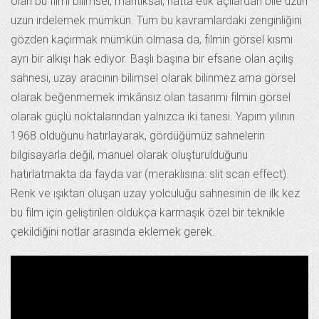
olan bu filmi bilimsel, mantıksal, hatta etik açılardan bile uzun
uzun irdelemek mümkün. Tüm bu kavramlardaki zenginliğini
gözden kaçırmak mümkün olmasa da, filmin görsel kısmı
ayrı bir alkışı hak ediyor. Başlı başına bir efsane olan açılış
sahnesi, uzay aracının bilimsel olarak bilinmez ama görsel
olarak beğenmemek imkânsız olan tasarımı filmin görsel
olarak güçlü noktalarından yalnızca iki tanesi. Yapım yılının
1968 olduğunu hatırlayarak, gördüğümüz sahnelerin
bilgisayarla değil, manuel olarak oluşturulduğunu
hatırlatmakta da fayda var (meraklısına: slit scan effect).
Renk ve ışıktan oluşan uzay yolculuğu sahnesinin de ilk kez
bu film için geliştirilen oldukça karmaşık özel bir teknikle
çekildiğini notlar arasında eklemek gerek.