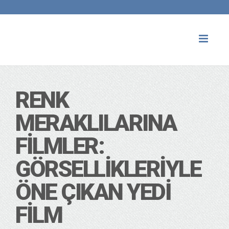
Toggl
naviga
RENK
MERAKLILARINA
FILMLER:
GÖRSELLIKLERIYLE
ÖNE ÇIKAN YEDI
FILM