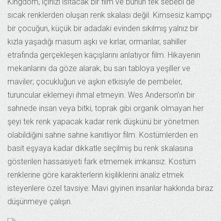
Kingdom, içinizi ısıtacak bir film ve bunun tek sebebi de
sıcak renklerden oluşan renk skalası değil. Kimsesiz kampçı
bir çocuğun, küçük bir adadaki evinden sıkılmış yalnız bir
kızla yaşadığı masum aşkı ve kırlar, ormanlar, sahiller
etrafında gerçekleşen kaçışlarını anlatıyor film. Hikayenin
mekanlarını da göze alarak, bu sarı tabloya yeşiller ve
maviler; çocukluğun ve aşkın etkisiyle de pembeler,
turuncular eklemeyi ihmal etmeyin. Wes Anderson’ın bir
sahnede insan veya bitki, toprak gibi organik olmayan her
şeyi tek renk yapacak kadar renk düşkünü bir yönetmen
olabildiğini sahne sahne kanıtlıyor film. Kostümlerden en
basit eşyaya kadar dikkatle seçilmiş bu renk skalasına
gösterilen hassasiyeti fark etmemek imkansız. Kostüm
renklerine göre karakterlerin kişiliklerini analiz etmek
isteyenlere özel tavsiye: Mavi giyinen insanlar hakkında biraz
düşünmeye çalışın.