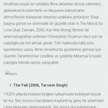
etrafında büyük bir ustalıkla filme aktarılan dövüş sahneleri,
geleneksel kostümlerle ve hikayenin kahramansı
atmosferiyle buluşarak izleyiciyi uzaklara götürüyor. Başlı
başına görsel ve sinematik bir güzellik olan In The Mood for
Love (Aşk Zamanı, 2000, Kar Wai Wong) filminin de
sinematografisin üstlenen Christopher Doyle’un Hero için de
çalıştığını da not almak gerek. Film hakkında hâlâ soru
işaretleriniz varsa, filmin Amerika’da gösterime girmesi için
Quentin Tarantino’nun özellikle ve şiddetle Miramax’e baskı
yaptığını bilmek işinize yarayabilir.
The Fall (2006, Tarsem Singh)
1920’li yıllarda kolunun kırığının iyileşmesini bekleyen küçük
bir kız, felç sonucu bacaklarını kaybetmiş genç bir adamdan
çılgın hikâyeler dinlemektedir. Altı dünya dışı kahramanın