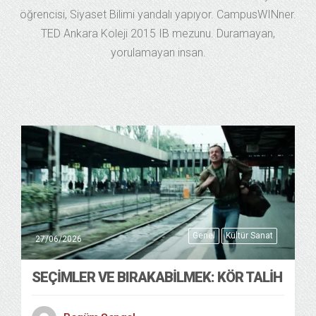
öğrencisi, Siyaset Bilimi yandalı yapıyor. CampusWINner.
TED Ankara Koleji 2015 IB mezunu. Duramayan,
yorulamayan insan.
Genel
Kültür Sanat
27/06/2026
SEÇIMLER VE BIRAKABILMEK: KÖR TALIH