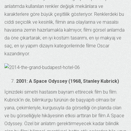
anlatımda kullanılan renkler değişik mekânlara ve
karakterlere göre büyük çeşitlilik gösteriyor. Renklerdeki bu
ciddi seçicilik ve kesinlik, filmin ana olaylarına ve masalsı
havasına zemin hazırlamakla kalmıyor, filmi görsel anlamda
da öne çıkartarak; en iyi kostüm tasarımı, en iyi makyaj ve
saç, en iyi yapım dizaynı kategorilerinde filme Oscar
kazandırıyor.
2001: A Space Odyssey (1968, Stanley Kubrick)
İçinizdeki simetri hastasını bayram ettirecek film bu film.
Kubrick’in de, bilimkurgu türünün de başyapıtı olması bir
yana, çekimleriyle, kurgusuyla da görselliği ön planda olan
ve bu görselliğiyle hikâyesinin etkisi arttıran bir film A Space
Odyssey. Özel bir anlatım gerektirmeyecek kadar bilindik