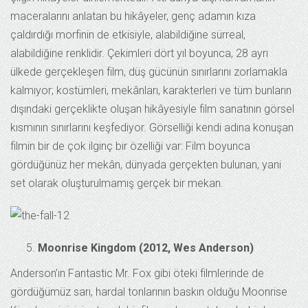
maceralarını anlatan bu hikâyeler, genç adamın kıza
çaldırdığı morfinin de etkisiyle, alabildiğine sürreal,
alabildiğine renklidir. Çekimleri dört yıl boyunca, 28 ayrı
ülkede gerçekleşen film, düş gücünün sınırlarını zorlamakla
kalmıyor; kostümleri, mekânları, karakterleri ve tüm bunların
dışındaki gerçeklikte oluşan hikâyesiyle film sanatının görsel
kısmının sınırlarını keşfediyor. Görselliği kendi adına konuşan
filmin bir de çok ilginç bir özelliği var: Film boyunca
gördüğünüz her mekân, dünyada gerçekten bulunan, yani
set olarak oluşturulmamış gerçek bir mekan.
Moonrise Kingdom (2012, Wes Anderson)
Anderson’ın Fantastic Mr. Fox gibi öteki filmlerinde de
gördüğümüz sarı, hardal tonlarının baskın olduğu Moonrise