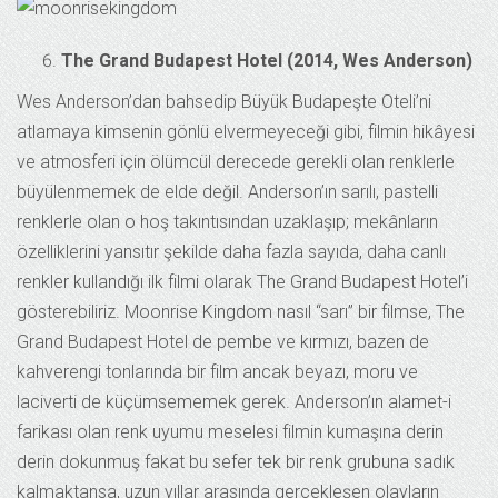
The Grand Budapest Hotel (2014, Wes Anderson)
Wes Anderson’dan bahsedip Büyük Budapeşte Oteli’ni
atlamaya kimsenin gönlü elvermeyeceği gibi, filmin hikâyesi
ve atmosferi için ölümcül derecede gerekli olan renklerle
büyülenmemek de elde değil. Anderson’ın sarılı, pastelli
renklerle olan o hoş takıntısından uzaklaşıp; mekânların
özelliklerini yansıtır şekilde daha fazla sayıda, daha canlı
renkler kullandığı ilk filmi olarak The Grand Budapest Hotel’i
gösterebiliriz. Moonrise Kingdom nasıl “sarı” bir filmse, The
Grand Budapest Hotel de pembe ve kırmızı, bazen de
kahverengi tonlarında bir film ancak beyazı, moru ve
laciverti de küçümsememek gerek. Anderson’ın alamet-i
farikası olan renk uyumu meselesi filmin kumaşına derin
derin dokunmuş fakat bu sefer tek bir renk grubuna sadık
kalmaktansa, uzun yıllar arasında gerçekleşen olayların