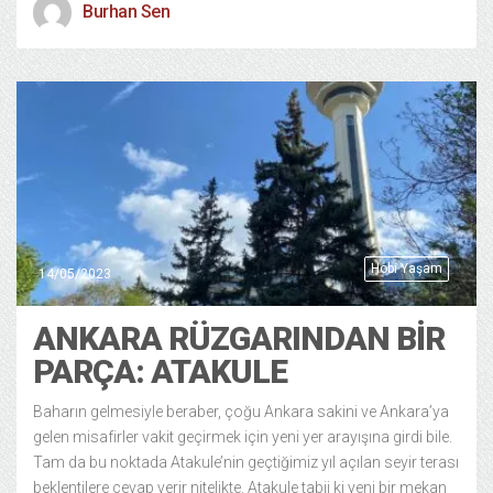
Burhan Sen
Hobi Yaşam
14/05/2023
ANKARA RÜZGARINDAN BİR
PARÇA: ATAKULE
Baharın gelmesiyle beraber, çoğu Ankara sakini ve Ankara’ya
gelen misafirler vakit geçirmek için yeni yer arayışına girdi bile.
Tam da bu noktada Atakule’nin geçtiğimiz yıl açılan seyir terası
beklentilere cevap verir nitelikte. Atakule tabii ki yeni bir mekan