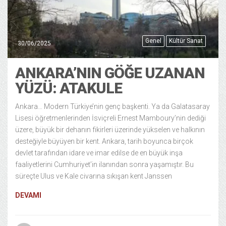
Genel
Kültür Sanat
30/06/2025
ANKARA’NIN GÖĞE UZANAN
YÜZÜ: ATAKULE
Ankara… Modern Türkiye’nin genç başkenti. Ya da Galatasaray
Lisesi öğretmenlerinden İsviçreli Ernest Mamboury’nin dediği
üzere, büyük bir dehanın fikirleri üzerinde yükselen ve halkının
desteğiyle büyüyen bir kent. Ankara, tarih boyunca birçok
devlet tarafından idare ve imar edilse de en büyük inşa
faaliyetlerini Cumhuriyet’in ilanından sonra yaşamıştır. Bu
süreçte Ulus ve Kale civarına sıkışan kent Janssen
DEVAMI