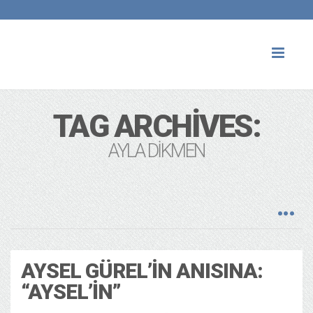
Toggl
naviga
TAG ARCHIVES:
AYLA DIKMEN
AYSEL GÜREL’IN ANISINA:
“AYSEL’IN”