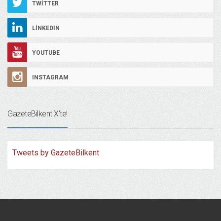
TWITTER
LINKEDIN
YOUTUBE
INSTAGRAM
GazeteBilkent X’te!
Tweets by GazeteBilkent