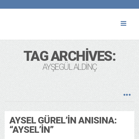
Toggl
naviga
TAG ARCHIVES:
AYŞEGÜL ALDINÇ
AYSEL GÜREL’IN ANISINA:
“AYSEL’IN”