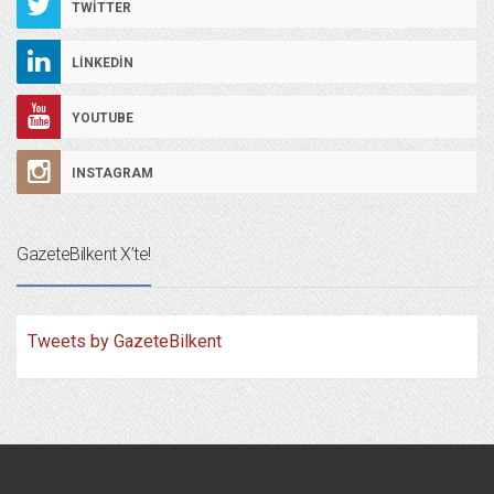
TWITTER
LINKEDIN
YOUTUBE
INSTAGRAM
GazeteBilkent X’te!
Tweets by GazeteBilkent