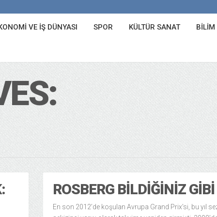
KONOMI VE İŞ DÜNYASI
SPOR
KÜLTÜR SANAT
BILIM
VES:
:
ROSBERG BILDIĞINIZ GIBI
En son 2012’de koşulan Avrupa Grand Prix’si, bu yıl s