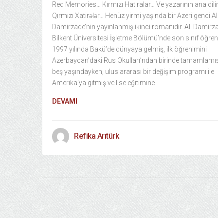
Red Memories… Kırmızı Hatıralar… Ve yazarının ana dil
Qırmızı Xatirələr… Henüz yirmi yaşında bir Azeri genci Al
Damirzade’nin yayınlanmış ikinci romanıdır. Ali Damirz
Bilkent Üniversitesi İşletme Bölümü’nde son sınıf öğren
1997 yılında Bakü’de dünyaya gelmiş, ilk öğrenimini
Azerbaycan’daki Rus Okulları’ndan birinde tamamlamışt
beş yaşındayken, uluslararası bir değişim programı ile
Amerika’ya gitmiş ve lise eğitimine
DEVAMI
Refika Arıtürk