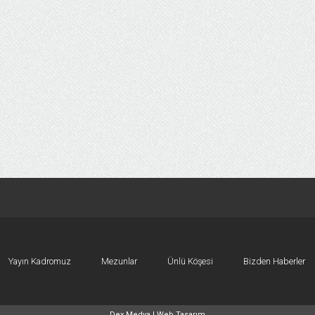
Yayın Kadromuz
Mezunlar
Ünlü Köşesi
Bizden Haberler
Dex Medya |
Web Tasarım