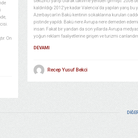
sekizinci yarışı olarak takvime yeniden girmişti. 2008’d
inde
kaldırıldığı 2012’ye kadar Valencia’da yapılan yarış bu y
i
Azerbaycan’ın Bakü kentinin sokaklarına kurulan cadd
ade,
pistinde yapıldı. Bakü nere Avrupa nere demeden edem
cisi.
insan. Fakat bir yandan da son yıllarda Avrupa medya
yoğun reklam faaliyetlerine girişen ve turizmi canlandı
ır. On
DEVAMI
Recep Yusuf Bekci
DİĞER