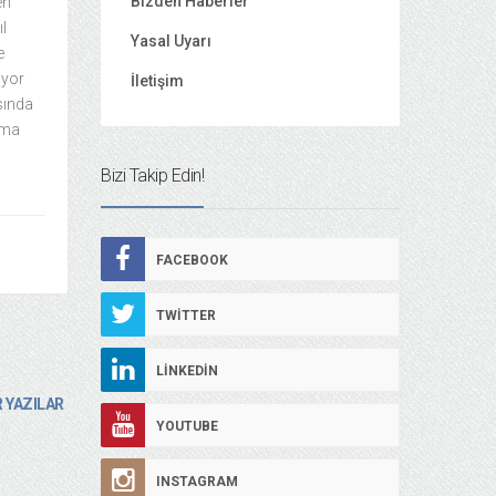
Bizden Haberler
en
ıl
Yasal Uyarı
e
iyor
İletişim
sında
rma
Bizi Takip Edin!
FACEBOOK
TWITTER
LINKEDIN
 YAZILAR
YOUTUBE
INSTAGRAM