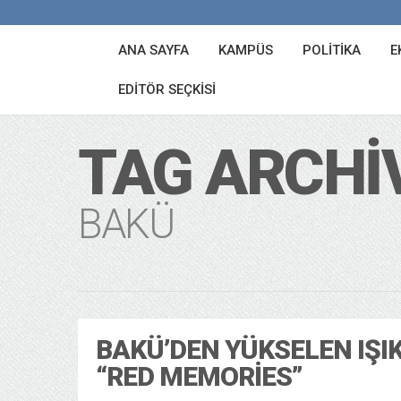
ANA SAYFA
KAMPÜS
POLITIKA
E
EDITÖR SEÇKISI
TAG ARCHI
BAKÜ
BAKÜ’DEN YÜKSELEN IŞIK
“RED MEMORIES”