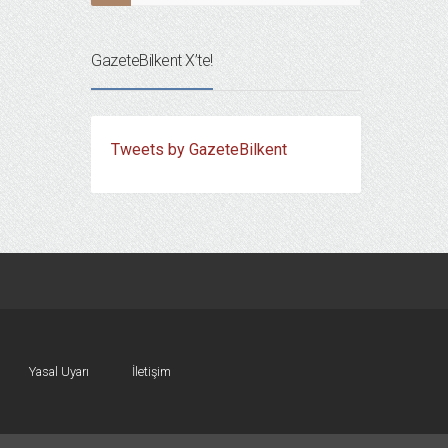
GazeteBilkent X’te!
Tweets by GazeteBilkent
Yasal Uyarı
İletişim