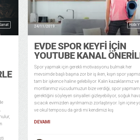
 Sanat
Hobi 
24/11/2019
EVDE SPOR KEYFI İÇIN
YOUTUBE KANAL ÖNERIL
Spor yapmak için gerekli motivasyonu bulmak her
RLE
mevsimde başlı başına zor bir iş iken, kışın spor yapma 
tam bir işkence haline gelebiliyor. Kalın kazaklarımız ve
montlarımız vücudumuzun bize verdiği, spor yapmam
gerektiğini söyleyen sinyalleri gizleyebiliyor, soğuk hava
de
sıcacık evimizden ayrılmamızı zorlaştırıyor. İşin içine y
,
ve okul temposu da girdi mi kendimizi kış
nulur,
DEVAMI
en
sti