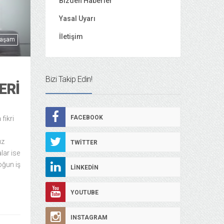
Bizden Haberler
Yasal Uyarı
İletişim
Yaşam
Bizi Takip Edin!
ERI
FACEBOOK
fikri
ız
TWITTER
lar ise
oğun iş
LINKEDIN
YOUTUBE
INSTAGRAM