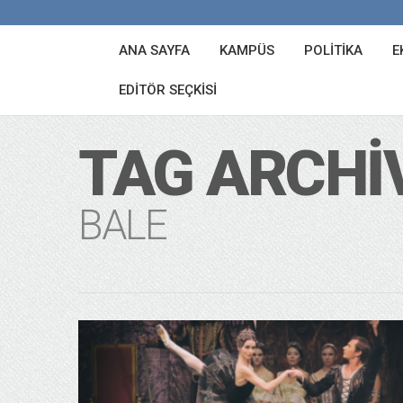
ANA SAYFA
KAMPÜS
POLITIKA
E
EDITÖR SEÇKISI
TAG ARCHI
BALE