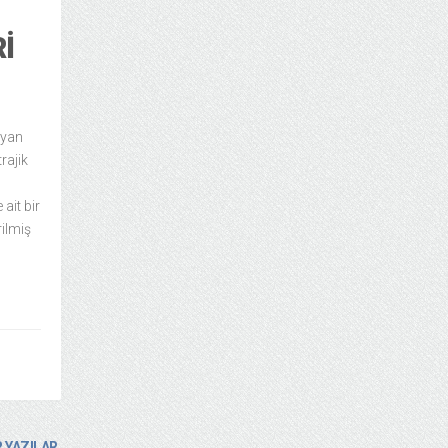
I
ıyan
rajik
ait bir
rilmiş
 YAZILAR