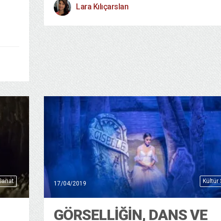
Lara Kılıçarslan
 Sanat
Kültür
17/04/2019
GÖRSELLIĞIN, DANS VE