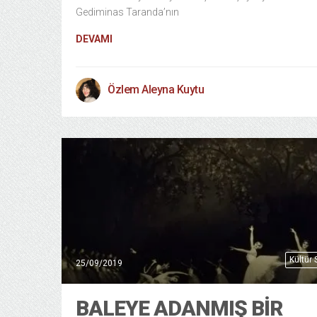
Gediminas Taranda’nın
DEVAMI
Özlem Aleyna Kuytu
Kültür
25/09/2019
BALEYE ADANMIŞ BIR