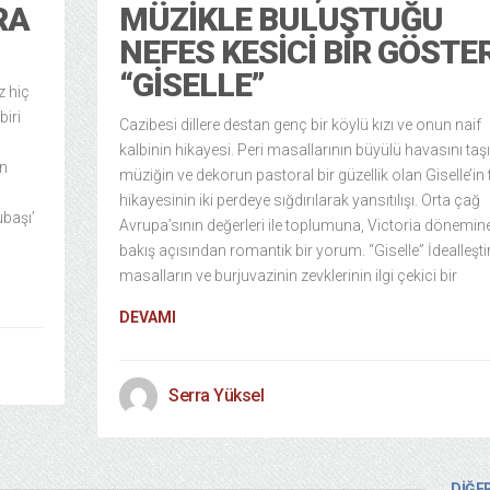
RA
MÜZIKLE BULUŞTUĞU
NEFES KESICI BIR GÖSTER
“GISELLE”
z hiç
biri
Cazibesi dillere destan genç bir köylü kızı ve onun naif
kalbinin hikayesi. Peri masallarının büyülü havasını taş
en
müziğin ve dekorun pastoral bir güzellik olan Giselle’in t
hikayesinin iki perdeye sığdırılarak yansıtılışı. Orta çağ
ubaşı’
Avrupa’sının değerleri ile toplumuna, Victoria dönemine 
bakış açısından romantik bir yorum. “Giselle” İdealleşti
masalların ve burjuvazinin zevklerinin ilgi çekici bir
DEVAMI
Serra Yüksel
DİĞER