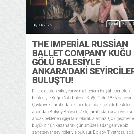
Genel
Kültür
16/03/2025
THE IMPERIAL RUSSIAN
BALLET COMPANY KUĞU
GÖLÜ BALESIYLE
ANKARA’DAKI SEYIRCILE
BULUŞTU!
Dillere destan hikayesi ve muhteşem bir şaheser olan
bestesiyle Kuğu Gölü balesi… Kuğu Gölü 1875 senesin
Çaykovski tarafından iki perde olacak şekilde bestelenir
ardından Bolşoy Balesi (1776) tarafından prömiyeri su
ancak beklenen ilgiyi tam olarak alamaz. Çok geçmed
büyük bir ün kazanarak günümüze kadar gelir ve biz
sanatsever seyircileriyle buluşur. Bolşoy Tiyatrosu soli