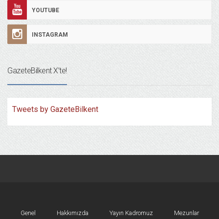
YOUTUBE
INSTAGRAM
GazeteBilkent X’te!
Tweets by GazeteBilkent
Genel
Hakkımızda
Yayın Kadromuz
Mezunlar