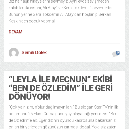
Biz naif aşk hikayelerini sevmeyiz. Aynı evde sevişmeden
kalabilen iki insanı, Ali Atay’ı ve Sera Tokdemir’i sevemedik.
Bunun yerine Sera Tokdemir Ali Atay’dan hoşlanıp Serkan
Keskin’den çocuk yapmalı,
DEVAMI
Semih Dölek
10
“LEYLA ILE MECNUN” EKIBI
“BEN DE ÖZLEDIM” ILE GERI
DÖNÜYOR!
“Çok yalnızım, n’olur dağılmayın lan!” Bu slogan Star Tv’nin ilk
bölümünü 25 Ekim Cuma günü yayınlayacağı yeni dizisi “Ben
de Özledim“e ait. Eğer dizinin oyuncu kadrosuna bakarsanız
onları bir yerlerden gözünüzün ısırması doğal. Yok, siz zaten