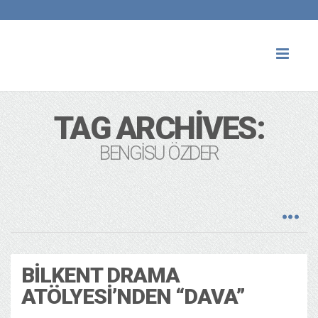
Toggl
naviga
TAG ARCHIVES:
BENGISU ÖZDER
BILKENT DRAMA
ATÖLYESI’NDEN “DAVA”