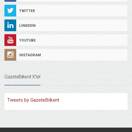
TWITTER
LINKEDIN
YOUTUBE
INSTAGRAM
GazeteBilkent X’te!
Tweets by GazeteBilkent