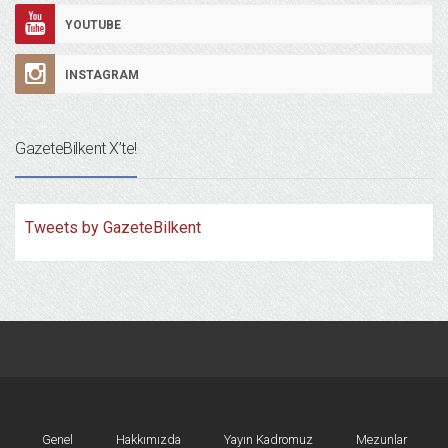
YOUTUBE
INSTAGRAM
GazeteBilkent X’te!
Tweets by GazeteBilkent
Genel
Hakkımızda
Yayın Kadromuz
Mezunlar