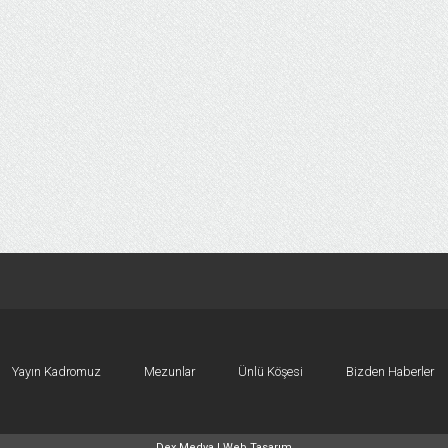
Yayın Kadromuz
Mezunlar
Ünlü Köşesi
Bizden Haberler
Dex Medya |
Web Tasarım