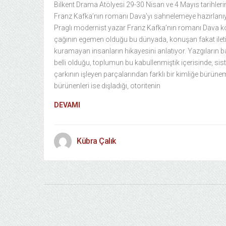
Bilkent Drama Atölyesi 29-30 Nisan ve 4 Mayıs tarihler
Franz Kafka’nın romanı Dava’yı sahnelemeye hazırlanıy
Praglı modernist yazar Franz Kafka’nın romanı Dava k
çağının egemen olduğu bu dünyada, konuşan fakat ilet
kuramayan insanların hikayesini anlatıyor. Yazgıların 
belli olduğu, toplumun bu kabullenmiştik içerisinde, si
çarkının işleyen parçalarından farklı bir kimliğe bürüne
bürünenleri ise dışladığı, otoritenin
DEVAMI
Kübra Çalık