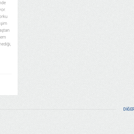
inde
or.
orku
işim
baştan
stem
mediği,
DİĞER