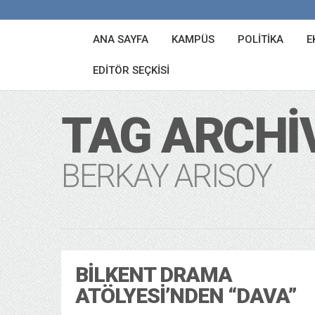
ANA SAYFA
KAMPÜS
POLITIKA
E
EDITÖR SEÇKISI
TAG ARCHI
BERKAY ARISOY
BILKENT DRAMA
ATÖLYESI’NDEN “DAVA”