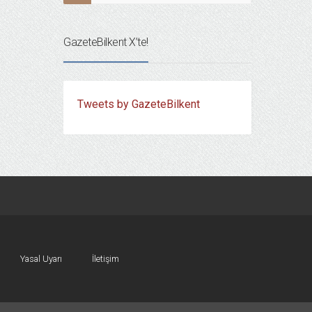
GazeteBilkent X’te!
Tweets by GazeteBilkent
Yasal Uyarı
İletişim