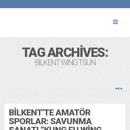
Toggl
naviga
TAG ARCHIVES:
BILKENT WING TSUN
BILKENT’TE AMATÖR
SPORLAR: SAVUNMA
SANATI “KUNG FU WING