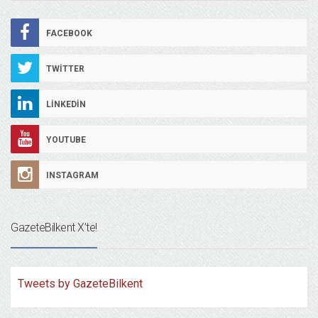
FACEBOOK
TWITTER
LINKEDIN
YOUTUBE
INSTAGRAM
GazeteBilkent X’te!
Tweets by GazeteBilkent