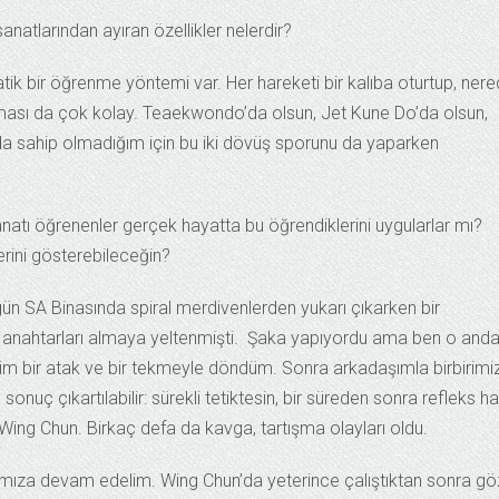
atlarından ayıran özellikler nelerdir?
tik bir öğrenme yöntemi var. Her hareketi bir kalıba oturtup, ner
laması da çok kolay. Teaekwondo’da olsun, Jet Kune Do’da olsun,
uda sahip olmadığım için bu iki dövüş sporunu da yaparken
atı öğrenenler gerçek hayatta bu öğrendiklerini uygularlar mı?
erini gösterebileceğin?
ün SA Binasında spiral merdivenlerden yukarı çıkarken bir
anahtarları almaya yeltenmişti. Şaka yapıyordu ama ben o anda
im bir atak ve bir tekmeyle döndüm. Sonra arkadaşımla birbirimi
nuç çıkartılabilir: sürekli tetiktesin, bir süreden sonra refleks ha
or Wing Chun. Birkaç defa da kavga, tartışma olayları oldu.
mıza devam edelim. Wing Chun’da yeterince çalıştıktan sonra gö