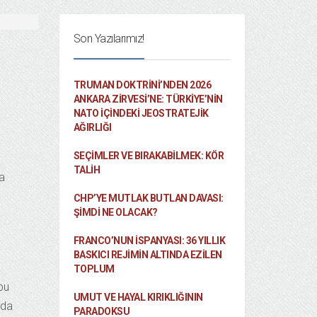
Son Yazılarımız!
TRUMAN DOKTRINI’NDEN 2026
ANKARA ZIRVESI’NE: TÜRKIYE’NIN
NATO İÇINDEKI JEOSTRATEJIK
AĞIRLIĞI
SEÇIMLER VE BIRAKABILMEK: KÖR
TALIH
da
CHP’YE MUTLAK BUTLAN DAVASI:
ŞİMDİ NE OLACAK?
FRANCO’NUN İSPANYASI: 36 YILLIK
BASKICI REJIMIN ALTINDA EZILEN
TOPLUM
bu
UMUT VE HAYAL KIRIKLIĞININ
nda
PARADOKSU