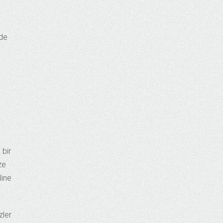
ede
 bir
ze
line
zler