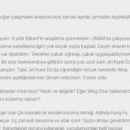
un çalışmanın arasında bize zaman ayırdın, şimdiden teşekkürl
m. 4 yıldır Bilkent’te araştırma görevlisiyim. UNAM’da çalışıyo
nma sanatlarına ilgim çok küçük yaşta başladı. Dayım shaolin 
m var diyebilirim. Teknikleri çabuk öğrenip, çabuk uygulayabiliyoru
 Bir süre taekwondoya gittikten sonra çok uzun süre Jet Kune D
 tanıştım. Tabii Jet Kune Do’da öğrendiğim birçok hareketin Wing
rsleri açıldığından beri devam ediyorum. 3 sene oldu.
hseder misin bize? Nedir, ne değildir? Eğer Wing Chun hakkında b
 mı söylemiş olurum?
n olan Çin kaynaklı bir kendini koruma tekniği. Aslında Kung Fu
k geçer. Eş zamanlı savunma ve atak içerir. Güçlü olmayı gerektire
ez. Karşıdakinin gücünü kullanarak, vücudumuzdaki belli hassas