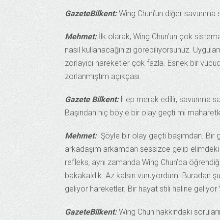
GazeteBilkent:
Wing Chun’un diğer savunma san
Mehmet:
İlk olarak, Wing Chun’un çok sistema
nasıl kullanacağınızı görebiliyorsunuz. Uygu
zorlayıcı hareketler çok fazla. Esnek bir vüc
zorlanmıştım açıkçası.
Gazete Bilkent:
Hep merak edilir, savunma san
Başından hiç böyle bir olay geçti mi maharetl
Mehmet:
Şöyle bir olay geçti başımdan. Bir g
arkadaşım arkamdan sessizce gelip elimdeki 
refleks, aynı zamanda Wing Chun’da öğrendiğ
bakakaldık. Az kalsın vuruyordum. Buradan şu so
geliyor hareketler. Bir hayat stili haline geliy
GazeteBilkent:
Wing Chun hakkındaki soruları