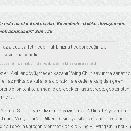
de usta olanlar korkmazlar. Bu nedenle akıllılar dövüşmeden
mek zorundadır.” Sun Tzu
güç sarfetmeden rakibinizi alt edebileceğiniz bir savunma sanatıdır.
sözler. ‘Akıllılar dövüşmeden kazanır.’ Wing Chun savunma sanatın
n az miktarda kullanarak, pratik hareketlerle karşıdan gelen
 prensibi bir tehlike anında, olabilecek en kısa sürede, gösterişten
irmektir.
 Amatör Sporlar yazı dizimin ilk yazısı Frizbi “Ultimate” yazımda
raştırdım, Wing Chun’da Bilkent’te kim yetkilidir öğrendim ve ondan 
 yıldır bu sporla uğraşan Mehmet Kanık’la Kung Fu Wing Chun hakkı