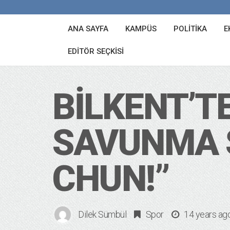
ANA SAYFA
KAMPÜS
POLITIKA
E
EDITÖR SEÇKISI
BILKENT’T
SAVUNMA S
CHUN!”
Dilek Sümbül
Spor
14 years ag