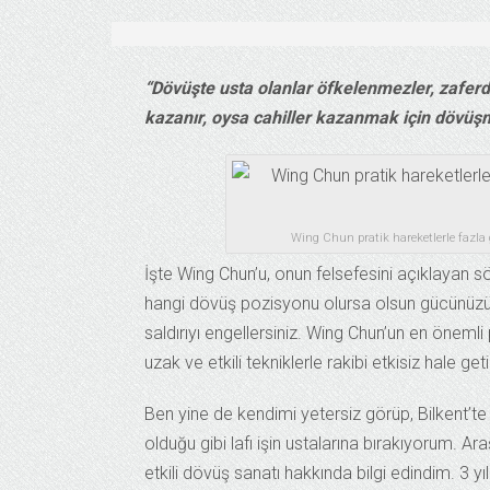
“Dövüşte usta olanlar öfkelenmezler, zafer
kazanır, oysa cahiller kazanmak için dövüş
Wing Chun pratik hareketlerle fazla 
İşte Wing Chun’u, onun felsefesini açıklayan 
hangi dövüş pozisyonu olursa olsun gücünüzü e
saldırıyı engellersiniz. Wing Chun’un en önemli
uzak ve etkili tekniklerle rakibi etkisiz hale get
Ben yine de kendimi yetersiz görüp, Bilkent’te
olduğu gibi lafı işin ustalarına bırakıyorum. A
etkili dövüş sanatı hakkında bilgi edindim. 3