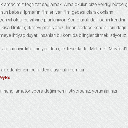
lk amacımız teçhizat sağlamak. Ama okulun bize verdiği bütçe 
n’un babası Ipman’ın filmleri var, film gecesi olarak onların
 yıl oldu, bu yıl yine planlanıyor. Son olarak da insanın kendini
ısa filmler çekmeyi planlıyoruz. İnsan sadece kendisi için değil,
lmeye ihtiyaç duyar. İnsanları bu konuda bilinçlendirmek istiyoruz.
 zaman ayırdığın için yeniden çok teşekkürler Mehmet. Mayfest’t
rak edenler için bu linkten ulaşmak mümkün:
x9yBo
n hangi amatör spora değinmemi istiyorsanız, yorumlarınızı