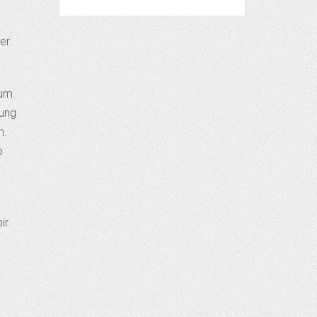
er.
rum.
kung
m.
o
ir
n