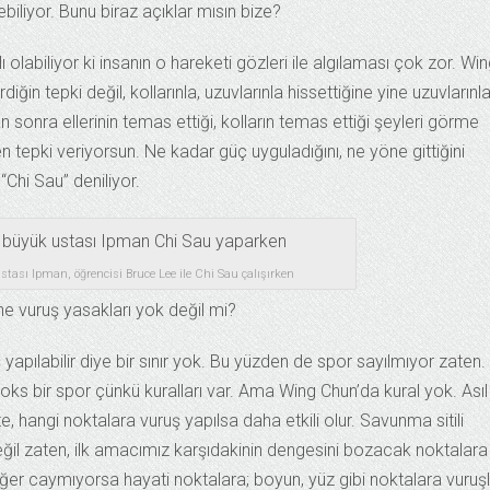
iliyor. Bunu biraz açıklar mısın bize?
olabiliyor ki insanın o hareketi gözleri ile algılaması çok zor. Wi
ğin tepki değil, kollarınla, uzuvlarınla hissettiğine yine uzuvlarınl
 sonra ellerinin temas ettiği, kolların temas ettiği şeyleri görme
tepki veriyorsun. Ne kadar güç uyguladığını, ne yöne gittiğini
Chi Sau” deniliyor.
ası Ipman, öğrencisi Bruce Lee ile Chi Sau çalışırken
ne vuruş yasakları yok değil mi?
apılabilir diye bir sınır yok. Bu yüzden de spor sayılmıyor zaten.
s bir spor çünkü kuralları var. Ama Wing Chun’da kural yok. Asıl
e, hangi noktalara vuruş yapılsa daha etkili olur. Savunma sitili
il zaten, ilk amacımız karşıdakinin dengesini bozacak noktalara
r caymıyorsa hayati noktalara; boyun, yüz gibi noktalara vuruşl