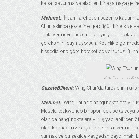
kapalı savunma yapılabilen bir aşamaya gelineb
Mehmet:
İnsan hareketleri bazen o kadar hızlı 
Chun aslında gözlerinle gördüğün bir etkiye verdi
tepki vermeyi öngörür. Dolayısıyla bir noktadan
gereksinimi duymuyorsun. Kesinlikle görmeden 
hissedip ona göre hareket ediyorsunuz. Buna “
Wing Tsun’un büyük ust
GazeteBilkent:
Wing Chun’da türevlerinin aksi
Mehmet:
Wing Chun’da hangi noktalara vuruş y
Mesela teakwondo bir spor, kick boks veya bok
olan da hangi noktalara vuruş yapılabilirden öt
olarak amacımız karşıdakine zarar vermek değ
vurmak ve bu şekilde kavgadan caydırmak. Eğe