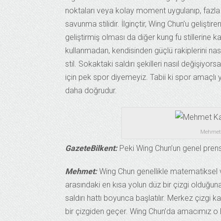
noktaları veya kolay moment uygulanıp, fazla g
savunma stilidir. İlginçtir, Wing Chun’u geliştire
geliştirmiş olması da diğer kung fu stillerine ka
kullanmadan, kendisinden güçlü rakiplerini nas
stil. Sokaktaki saldırı şekilleri nasıl değişiy
için pek spor diyemeyiz. Tabii ki spor amaçlı y
daha doğrudur.
Mehmet K
GazeteBilkent:
Peki Wing Chun’un genel prensip
Mehmet:
Wing Chun genellikle matematiksel ve
arasındaki en kısa yolun düz bir çizgi olduğuna
saldırı hattı boyunca başlatılır. Merkez çizgi
bir çizgiden geçer. Wing Chun’da amacımız o 