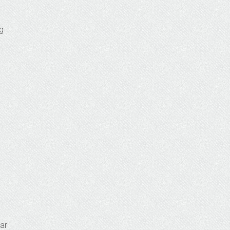
ng
a
ar