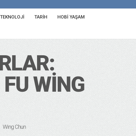
 TEKNOLOJI
TARIH
HOBI YAŞAM
RLAR:
 FU WING
Wing Chun