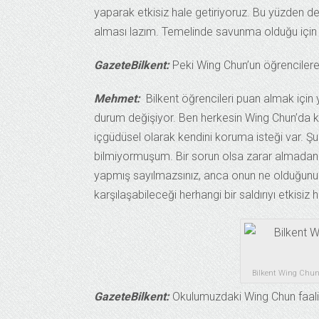
yaparak etkisiz hale getiriyoruz. Bu yüzden de
alması lazım. Temelinde savunma olduğu için
GazeteBilkent:
Peki Wing Chun’un öğrencilere 
Mehmet:
Bilkent öğrencileri puan almak için y
durum değişiyor. Ben herkesin Wing Chun’da k
içgüdüsel olarak kendini koruma isteği var. Ş
bilmiyormuşum. Bir sorun olsa zarar almadan 
yapmış sayılmazsınız, anca onun ne olduğunu ö
karşılaşabileceği herhangi bir saldırıyı etkisiz h
Bilkent Wing Chun 
GazeteBilkent:
Okulumuzdaki Wing Chun faaliye