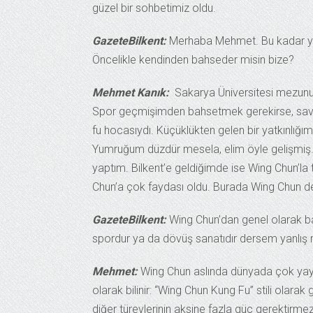
güzel bir sohbetimiz oldu.
GazeteBilkent:
Merhaba Mehmet. Bu kadar yoğ
Öncelikle kendinden bahseder misin bize?
Mehmet Kanık:
Sakarya Üniversitesi mezunuyu
Spor geçmişimden bahsetmek gerekirse, savu
fu hocasıydı. Küçüklükten gelen bir yatkınlığı
Yumruğum düzdür mesela, elim öyle gelişmiş.
yaptım. Bilkent’e geldiğimde ise Wing Chun’la
Chun’a çok faydası oldu. Burada Wing Chun de
GazeteBilkent:
Wing Chun’dan genel olarak ba
spordur ya da dövüş sanatıdır dersem yanlış
Mehmet:
Wing Chun aslında dünyada çok yaygı
olarak bilinir: “Wing Chun Kung Fu” stili olara
diğer türevlerinin aksine fazla güç gerektirm