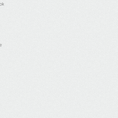
çok
e