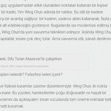
üç uygulanmadan etkili olunabilen noktaları kullanan bir kişisel
n bir kadın, Yim Wing Chun adında bir rahibe. Bu stili bir kadının
rşı bir avantaj sağlıyor: bir kadının, sadece aklını kullanarak, fazla
ıl alt edebileceğini gösteriyor. Bugünlerde ise modernize edilmiş 
orsa, Wing Chun’da yeni savunma teknikleri ediniyor. Aslında Wing Ch
apılabilir, insanı çok dinç tutar. Ama savunma stili, sanatı denilme
anık, Sifu Turan Atasever’le çalışırken
leri nelerdir? Felsefesi neleri içerir?
 fiziksel kuramlar üzerine düzenlenmiştir. Wing Chun, iki nokta
 inanır. Bu yüzden, hareketlerinin çoğu doğrusaldır ve hayali bir
 kavramını da açıklayalım: insan vücudunda tüm önemli noktalar bell
hattı korumak.