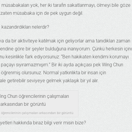
 müsabakaları yok, her iki tarafın sakatlanmayı, ölmeyi bile göze
 zaten müsabaka için de pek uygun değil.
kazandırdıkları nelerdir?
a da bir aktiviteye katılmak için geliyorlar ama tanıdıkları zaman
endine göre bir şeyler bulduğuna inanıyorum. Çünkü herkesin için
unu kesinlikle fark ediyorsunuz: “Ben hakikaten kendimi korumayı
paçayı sıyıramazmışım.” Bir iki ayda açıkçası pek Wing Chun
ğrenmiş olursunuz. Normal yatkınlıkta bir insan için
ale getirebilir seviyeye gelmek yaklaşık bir yıl alır.
öğrencilerinin çalışmaları arkasından bir görüntü
tleri hakkında biraz bilgi verir misin bize?