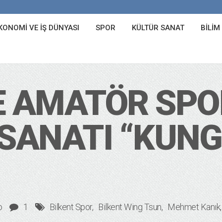
KONOMI VE İŞ DÜNYASI
SPOR
KÜLTÜR SANAT
BILIM
E AMATÖR SPO
ANATI “KUNG
o
1
Bilkent Spor
Bilkent Wing Tsun
Mehmet Kanık