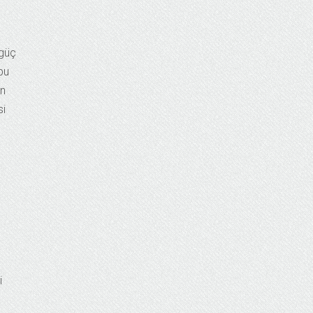
 güç
bu
un
si
i