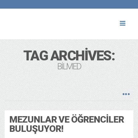
Toggl
naviga
TAG ARCHIVES:
BILMED
MEZUNLAR VE ÖĞRENCILER
BULUŞUYOR!