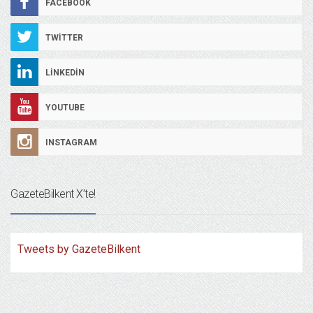
FACEBOOK
TWITTER
LINKEDIN
YOUTUBE
INSTAGRAM
GazeteBilkent X’te!
Tweets by GazeteBilkent