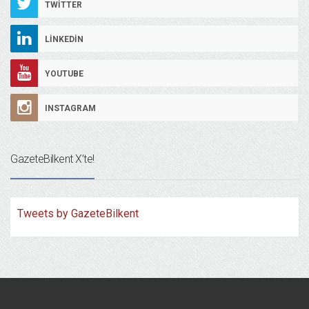
TWITTER
LINKEDIN
YOUTUBE
INSTAGRAM
GazeteBilkent X’te!
Tweets by GazeteBilkent