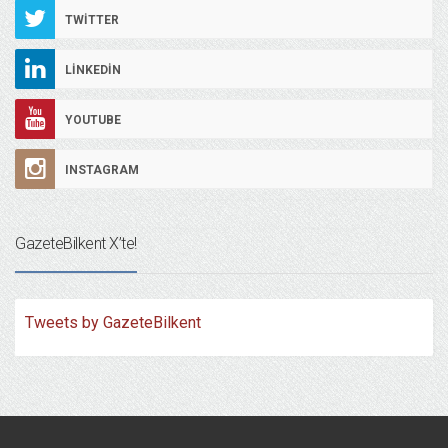
TWITTER
LINKEDIN
YOUTUBE
INSTAGRAM
GazeteBilkent X’te!
Tweets by GazeteBilkent