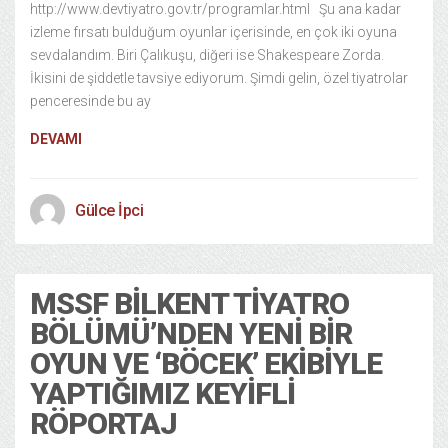
http://www.devtiyatro.gov.tr/programlar.html Şu ana kadar
izleme fırsatı bulduğum oyunlar içerisinde, en çok iki oyuna
sevdalandım. Biri Çalıkuşu, diğeri ise Shakespeare Zorda.
İkisini de şiddetle tavsiye ediyorum. Şimdi gelin, özel tiyatrolar
penceresinde bu ay
DEVAMI
Gülce İpci
MSSF BILKENT TIYATRO
BÖLÜMÜ’NDEN YENI BIR
OYUN VE ‘BÖCEK’ EKIBIYLE
YAPTIĞIMIZ KEYIFLI
RÖPORTAJ