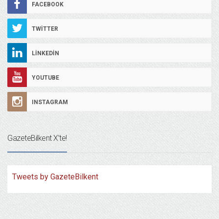
FACEBOOK
TWITTER
LINKEDIN
YOUTUBE
INSTAGRAM
GazeteBilkent X’te!
Tweets by GazeteBilkent